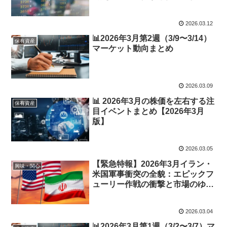
2026.03.12
📊2026年3月第2週（3/9〜3/14）
保有資産
マーケット動向まとめ
2026.03.09
📊 2026年3月の株価を左右する注
保有資産
目イベントまとめ【2026年3月
版】
2026.03.05
【緊急特報】2026年3月イラン・
興味・関心
米国軍事衝突の全貌：エピックフ
ューリー作戦の衝撃と市場のゆく
え
2026.03.04
📊2026年3月第1週（3/2〜3/7）マ