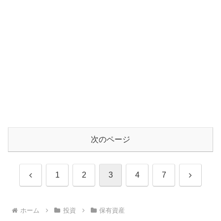
次のページ
前
次
1
2
3
4
7
へ
へ
ホーム
投資
保有資産