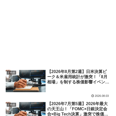
【2026年8月第2週】日米決算ピ
不動産
ーク＆米雇用統計が激突！「8月
相場」を制する株価影響イベント
完全攻略ガイド（重要度数値化＆
市場シナリオ徹底分析）
2026.08.03
【2026年7月第5週】2026年最大
不動産
の天王山！「FOMC×日銀決定会
合×Big Tech決算」激突で株価・