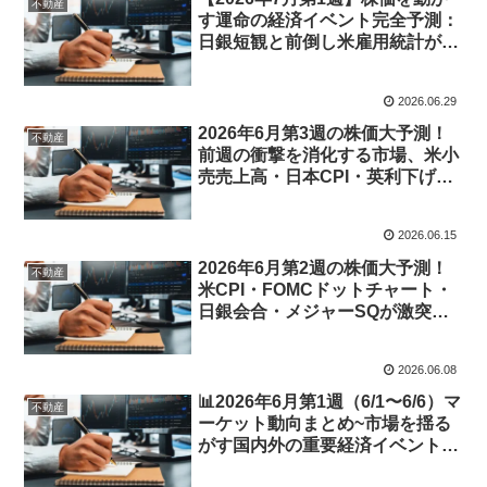
不動産
す運命の経済イベント完全予測：
日銀短観と前倒し米雇用統計が導
く激動のシナリオ
2026.06.29
2026年6月第3週の株価大予測！
不動産
前週の衝撃を消化する市場、米小
売売上高・日本CPI・英利下げ観
測が織りなす「実体経済の真実」
2026.06.15
2026年6月第2週の株価大予測！
不動産
米CPI・FOMCドットチャート・
日銀会合・メジャーSQが激突す
る「歴史的超重要ウィーク」徹底
解説
2026.06.08
📊2026年6月第1週（6/1〜6/6）マ
不動産
ーケット動向まとめ~市場を揺る
がす国内外の重要経済イベント・
経済指標スケジュール徹底解説~