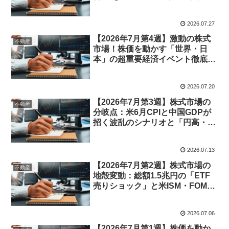
為替はどう動く？重要度数値化＆
市場シナリオ徹底予測
2026.07.27
【2026年7月第4週】激動の株式
不動産
市場！株価を動かす「世界・日
本」の超重要経済イベント徹底予
測＆重要度数値化ナビ
2026.07.20
【2026年7月第3週】株式市場の
不動産
分岐点：米6月CPIと中国GDPが
招く波乱のシナリオと「円高・円
安」の限界線
2026.07.13
【2026年7月第2週】株式市場の
不動産
地殻変動：総額1.5兆円の「ETF
売りショック」と米ISM・FOMC
議事要旨が誘発する夏枯れ前の大
乱高下
2026.07.06
【2026年7月第1週】株価を動か