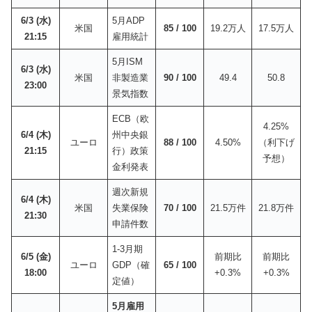
6/3 (水)
5月ADP
米国
85 / 100
19.2万人
17.5万人
21:15
雇用統計
5月ISM
6/3 (水)
米国
非製造業
90 / 100
49.4
50.8
23:00
景気指数
ECB（欧
4.25%
6/4 (木)
州中央銀
ユーロ
88 / 100
4.50%
（利下げ
21:15
行）政策
予想）
金利発表
週次新規
6/4 (木)
米国
失業保険
70 / 100
21.5万件
21.8万件
21:30
申請件数
1-3月期
6/5 (金)
前期比
前期比
ユーロ
GDP（確
65 / 100
18:00
+0.3%
+0.3%
定値）
5月雇用