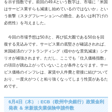
を示す指数です。前回の49.4という数字は、市場に「米国
はサービス業すらも減速し始めているのではないか」とい
う衝撃（スタグフレーションへの懸念、あるいは利下げの
必然性）を与えました。
今回の市場予想は50.8と、再び拡大圏である50台を回
復する見込みです。サービス業の底堅さが確認されれば、
米国経済のソフトランディング（穏やかな景気減速）シナ
リオが補強されます。ただし、ここでも「仕入価格指数」
の項目が跳ね上がっていないことが条件となります。サー
ビス価格のインフレは、家賃や人件費と密接に結びついて
おり、一度火がつくと粘り強くなってしまう性質があるた
めです。
6月4日（木）：ECB（欧州中央銀行）政策金利
発表 ＆ 米新規失業保険申請件数