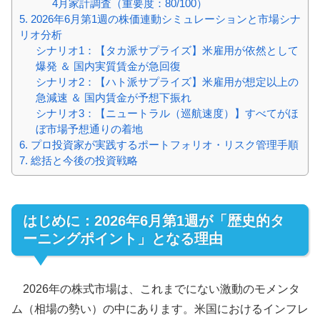
4月家計調査（重要度：80/100）
5. 2026年6月第1週の株価連動シミュレーションと市場シナ
リオ分析
シナリオ1：【タカ派サプライズ】米雇用が依然として
爆発 ＆ 国内実質賃金が急回復
シナリオ2：【ハト派サプライズ】米雇用が想定以上の
急減速 ＆ 国内賃金が予想下振れ
シナリオ3：【ニュートラル（巡航速度）】すべてがほ
ぼ市場予想通りの着地
6. プロ投資家が実践するポートフォリオ・リスク管理手順
7. 総括と今後の投資戦略
はじめに：2026年6月第1週が「歴史的タ
ーニングポイント」となる理由
2026年の株式市場は、これまでにない激動のモメンタ
ム（相場の勢い）の中にあります。米国におけるインフレ