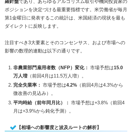
羅針盤
であり、あらゆるアルゴリズム取引や機関投資家の
ポジションを決定づける最重要指標です。米労働省が毎月
第1金曜日に発表するこの統計は、米国経済の現状を最も
ダイレクトに反映します。
注目すべき3大要素とそのコンセンサス、および市場への
影響の数理的連動は以下の通りです。
非農業部門雇用者数（NFP）変化：
市場予想は
15.0
万人増
（前回4月は11.5万人増）。
完全失業率：
市場予想は
4.2%
（前回4月は4.3%から
微改善の見込み）。
平均時給（前年同月比）：
市場予想は+3.8%（前回4
月は+3.9%から鈍化予測）。
【相場への影響度と波及ルートの解析】