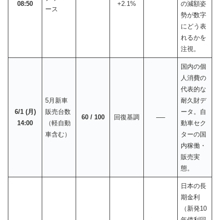
08:50
+2.1%
の減額姿
ース
勢が数字
にどう表
れるかを
注視。
国内の個
人消費の
代表的な
5月新車
耐久財デ
6/1 (月)
販売台数
ータ。自
60 / 100
回復基調
──
14:00
（軽自動
動車セク
車含む）
ターの国
内稼働・
販売実
態。
日本の長
期金利
（新発10
年債利回