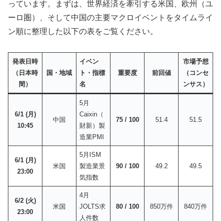
っています。まずは、世界経済を牽引する米国、欧州（ユ
ーロ圏）、そして中国の主要マクロイベントをタイムライ
ン順に整理した以下の表をご覧ください。
発表日時
イベン
市場予想
（日本時
国・地域
ト・指標
重要度
前回値
（コンセ
間）
名
ンサス）
5月
6/1 (月)
Caixin（
中国
75 / 100
51.4
51.5
10:45
財新）製
造業PMI
5月ISM
6/1 (月)
米国
製造業景
90 / 100
49.2
49.5
23:00
気指数
4月
6/2 (火)
米国
JOLTS求
80 / 100
850万件
840万件
23:00
人件数