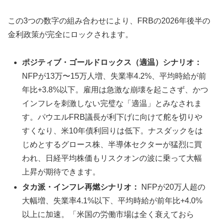
この3つの数字の組み合わせにより、FRBの2026年後半の
金利政策が完全にロックされます。
ポジティブ・ゴールドロックス（適温）シナリオ：
NFPが13万〜15万人増、失業率4.2%、平均時給が前
年比+3.8%以下。雇用は急激な崩壊を起こさず、かつ
インフレを刺激しない完璧な「適温」とみなされま
す。パウエルFRB議長が利下げに向けて舵を切りや
すくなり、米10年債利回りは低下。ナスダックをは
じめとするグロース株、半導体セクターが猛烈に買
われ、日経平均株価もリスクオンの波に乗って大幅
上昇が期待できます。
タカ派・インフレ再燃シナリオ：
NFPが20万人超の
大幅増、失業率4.1%以下、平均時給が前年比+4.0%
以上に加速。「米国の労働市場は全く衰えておら