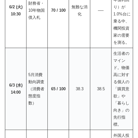
財務省・
6/2 (火)
無難な消
り）が
10年物国
70 / 100
──
10:30
化
1.0%台に
債入札
乗る中、
機関投資
家の需要
を測る。
生活者の
マイン
ド。物価
5月消費
高に対す
動向調査
る個人の
6/3 (水)
（消費者
65 / 100
38.3
38.5
「購買意
14:00
態度指
欲」や
数）
「暮らし
向き」の
先行指
標。
外国人投