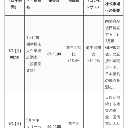
（日本時
ト・指標
重要度
前回値
（コンセ
株式市場
間）
名
ンサス）
への影響
内閣府が
後日発表
する「1-
1-3月期
3月期
四半期法
前年同期
前年同期
GDP改定
6/1 (月)
人企業統
85 / 100
比
比
値」の直
08:50
計調査
+16.4%
+12.2%
接の基礎
（設備投
データ。
資額）
日本景気
の底流を
測る。
日銀が供
給する通
貨の総
量。国債
5月マネ
6/1 (月)
前年比
買い入れ
タリーベ
50 / 100
──