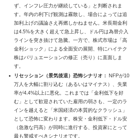
ず、インフレ圧力が継続している」と判断されま
す。年内の利下げ観測は霧散し、場合によっては追
加利上げの議論さえ再燃しかねません。米長期金利
は4.5%を大きく超えて急上昇し、ドル円は為替介入
ラインを突き抜けて急騰。一方で、株式市場は「高
金利ショック」による全面安の展開、特にハイテク
株はバリュエーションの修正（売り）に直面しま
す。
リセッション（景気後退）恐怖シナリオ：
NFPが10
万人を大幅に割り込む（あるいはマイナス）、失業
率が4.4%以上に悪化。これまでは「金利低下を好
む」として歓迎されていた雇用の弱さも、一定のラ
インを越えると「米国経済の本質的なクラッシュ」
として恐怖に変わります。株安・金利低下・ドル安
（急激な円高）が同時に進行する、投資家にとって
最も警戒すべきシナリオです。