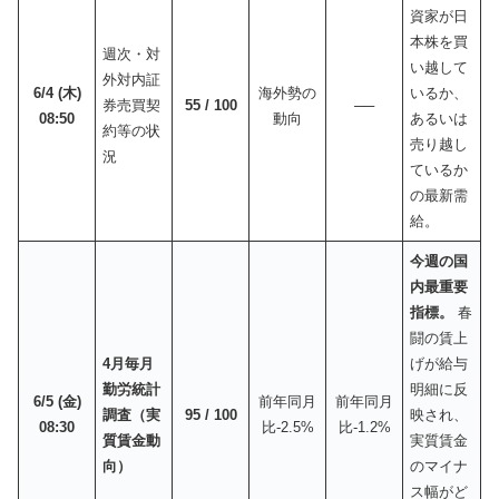
資家が日
本株を買
週次・対
い越して
外対内証
6/4 (木)
海外勢の
いるか、
券売買契
55 / 100
──
08:50
動向
あるいは
約等の状
売り越し
況
ているか
の最新需
給。
今週の国
内最重要
指標。
春
闘の賃上
4月毎月
げが給与
勤労統計
明細に反
6/5 (金)
前年同月
前年同月
調査（実
95 / 100
映され、
08:30
比-2.5%
比-1.2%
質賃金動
実質賃金
向）
のマイナ
ス幅がど