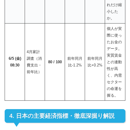
れだけ縮
小した
か。
個人が実
際に使っ
たお金の
データ。
4月家計
実質賃金
6/5 (金)
調査（消
前年同月
前年同月
80 / 100
との連動
08:30
費支出・
比-1.2%
比+0.2%
性が高
前年比）
く、内需
セクター
の命運を
握る。
4. 日本の主要経済指標・徹底深掘り解説