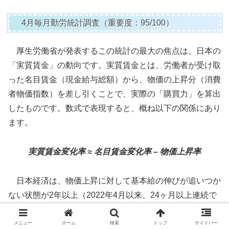
4月毎月勤労統計調査（重要度：95/100）
厚生労働省が発表するこの統計の最大の焦点は、日本の
「実質賃金」の動向です。実質賃金とは、労働者が受け取
った名目賃金（現金給与総額）から、物価の上昇分（消費
者物価指数）を差し引くことで、実際の「購買力」を算出
したものです。数式で表現すると、概ね以下の関係にあり
ます。
実質賃金変化率 ≈ 名目賃金変化率 – 物価上昇率
日本経済は、物価上昇に対して基本給の伸びが追いつか
ない状態が2年以上（2022年4月以来、24ヶ月以上連続で
マイナス）続いており、これが個人消費を冷え込ませる最
大の要因となっていました。
メニュー
ホーム
検索
トップ
サイドバー