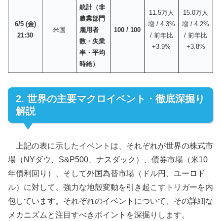
統計（非
11.5万人
15.0万人
農業部門
6/5 (金)
増 / 4.3%
増 / 4.2%
米国
雇用者
100 / 100
21:30
/ 前年比
/ 前年比
数・失業
+3.9%
+3.8%
率・平均
時給）
2. 世界の主要マクロイベント・徹底深掘り
解説
上記の表に示したイベントは、それぞれが世界の株式市
場（NYダウ、S&P500、ナスダック）、債券市場（米10
年債利回り）、そして外国為替市場（ドル円、ユーロド
ル）に対して、強力な地殻変動を引き起こすトリガーを内
包しています。それぞれのイベントについて、その詳細な
メカニズムと注目すべきポイントを深掘りします。