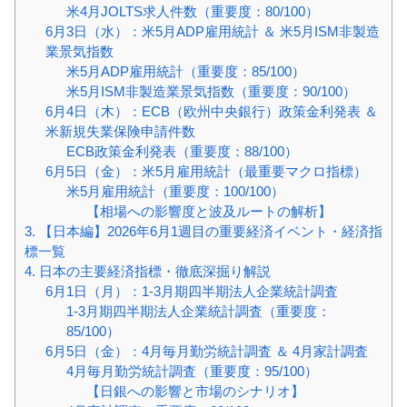
米4月JOLTS求人件数（重要度：80/100）
6月3日（水）：米5月ADP雇用統計 ＆ 米5月ISM非製造
業景気指数
米5月ADP雇用統計（重要度：85/100）
米5月ISM非製造業景気指数（重要度：90/100）
6月4日（木）：ECB（欧州中央銀行）政策金利発表 ＆
米新規失業保険申請件数
ECB政策金利発表（重要度：88/100）
6月5日（金）：米5月雇用統計（最重要マクロ指標）
米5月雇用統計（重要度：100/100）
【相場への影響度と波及ルートの解析】
3. 【日本編】2026年6月1週目の重要経済イベント・経済指
標一覧
4. 日本の主要経済指標・徹底深掘り解説
6月1日（月）：1-3月期四半期法人企業統計調査
1-3月期四半期法人企業統計調査（重要度：
85/100）
6月5日（金）：4月毎月勤労統計調査 ＆ 4月家計調査
4月毎月勤労統計調査（重要度：95/100）
【日銀への影響と市場のシナリオ】