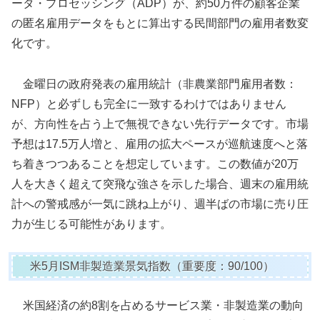
ータ・プロセッシング（ADP）が、約50万件の顧客企業
の匿名雇用データをもとに算出する民間部門の雇用者数変
化です。
金曜日の政府発表の雇用統計（非農業部門雇用者数：
NFP）と必ずしも完全に一致するわけではありません
が、方向性を占う上で無視できない先行データです。市場
予想は17.5万人増と、雇用の拡大ペースが巡航速度へと落
ち着きつつあることを想定しています。この数値が20万
人を大きく超えて突飛な強さを示した場合、週末の雇用統
計への警戒感が一気に跳ね上がり、週半ばの市場に売り圧
力が生じる可能性があります。
米5月ISM非製造業景気指数（重要度：90/100）
米国経済の約8割を占めるサービス業・非製造業の動向