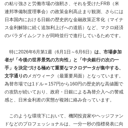
の粘り強さと労働市場の強靭さ、それを受けたFRB（米
連邦準備制度理事会）の政策金利高止まり観測、さらには
日本国内における日銀の歴史的な金融政策正常化（マイナ
ス金利解除に続く追加利上げへの道筋）など、マクロ経済
のパラダイムシフトが同時並行で進行しているためです。
特に2026年6月第1週（6月1日～6月6日）
は、市場参加
者が「今後の世界景気の方向性」と「中央銀行の次の一
手」を決定づける極めて重要なマクロデータが集中する、
文字通りの
メガウィーク（最重要局面）となっています。
為替市場では1ドル＝157円から160円の歴史的な高値圏で
の攻防が続いており、政府・日銀による為替介入への警戒
感と、日米金利差の実態が複雑に絡み合っています。
このような環境下において、機関投資家やヘッジファン
ドなどのプロフェッショナルは、一分一秒の指標発表に向