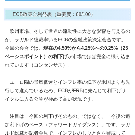
ECB政策金利発表（重要度：88/100）
欧州市場、そして世界の流動性に大きな影響を与えるの
が、ラガルド総裁率いるECBの金融政策決定会合です。
今回の会合では、
現在の4.50%から4.25%への0.25%（25
ベーシスポイント）の利下げ
が市場でほぼ完全に織り込ま
れています（コンセンサス）。
ユーロ圏の景気低迷とインフレ率の低下が米国よりも先
行して進んでいるため、ECBがFRBに先んじて利下げサ
イクルに入る公算が極めて高い状況です。
注目は「今回の利下げそのもの」ではなく、「今後の追
加利下げのペース（フォワードガイダンス）」です。ラガ
ルド総裁が記者会見で、インフレのしぶとさを警戒して