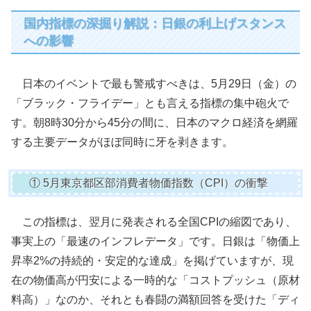
国内指標の深掘り解説：日銀の利上げスタンス
への影響
日本のイベントで最も警戒すべきは、5月29日（金）の
「ブラック・フライデー」とも言える指標の集中砲火で
す。朝8時30分から45分の間に、日本のマクロ経済を網羅
する主要データがほぼ同時に牙を剥きます。
① 5月東京都区部消費者物価指数（CPI）の衝撃
この指標は、翌月に発表される全国CPIの縮図であり、
事実上の「最速のインフレデータ」です。日銀は「物価上
昇率2%の持続的・安定的な達成」を掲げていますが、現
在の物価高が円安による一時的な「コストプッシュ（原材
料高）」なのか、それとも春闘の満額回答を受けた「ディ