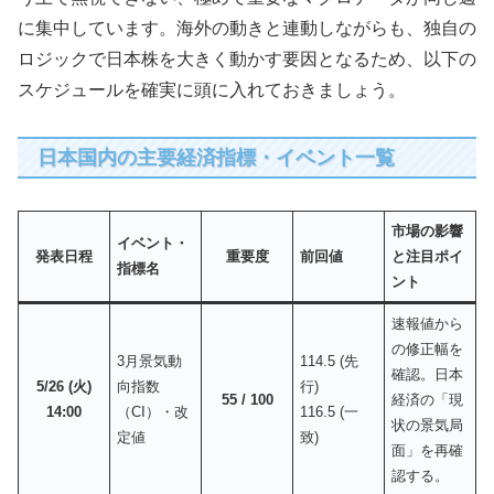
に集中しています。海外の動きと連動しながらも、独自の
ロジックで日本株を大きく動かす要因となるため、以下の
スケジュールを確実に頭に入れておきましょう。
日本国内の主要経済指標・イベント一覧
市場の影響
イベント・
発表日程
重要度
前回値
と注目ポイ
指標名
ント
速報値から
の修正幅を
3月景気動
114.5 (先
確認。日本
5/26 (火)
向指数
行)
55 / 100
経済の「現
14:00
（CI）・改
116.5 (一
状の景気局
定値
致)
面」を再確
認する。