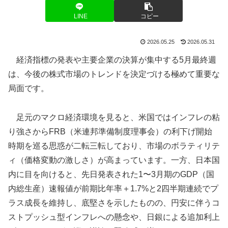
LINE
コピー
2026.05.25
2026.05.31
経済指標の発表や主要企業の決算が集中する5月最終週
は、今後の株式市場のトレンドを決定づける極めて重要な
局面です。
足元のマクロ経済環境を見ると、米国ではインフレの粘
り強さからFRB（米連邦準備制度理事会）の利下げ開始
時期を巡る思惑が二転三転しており、市場のボラティリテ
ィ（価格変動の激しさ）が高まっています。一方、日本国
内に目を向けると、先日発表された1〜3月期のGDP（国
内総生産）速報値が前期比年率＋1.7%と2四半期連続でプ
ラス成長を維持し、底堅さを示したものの、円安に伴うコ
ストプッシュ型インフレへの懸念や、日銀による追加利上