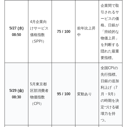
企業間で取
引されるサ
ービスの価
4月企業向
格。日銀が
5/27 (水)
けサービス
前年比上昇
75 / 100
「持続的な
08:50
価格指数
中
物価上昇」
（SPPI）
を判断する
隠れた最重
要指標。
全国CPIの
先行指標。
日銀の追加
5月東京都
利上げ（7
5/29 (金)
区部消費者
95 / 100
変動あり
月・9月）
08:30
物価指数
の時期を決
（CPI）
定づける破
壊力を持
つ。