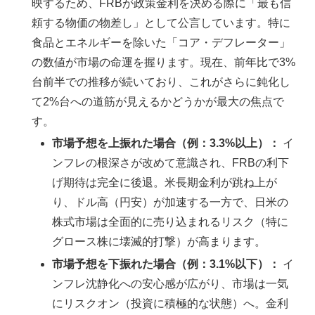
映するため、FRBが政策金利を決める際に「最も信
頼する物価の物差し」として公言しています。特に
食品とエネルギーを除いた「コア・デフレーター」
の数値が市場の命運を握ります。現在、前年比で3%
台前半での推移が続いており、これがさらに鈍化し
て2%台への道筋が見えるかどうかが最大の焦点で
す。
市場予想を上振れた場合（例：3.3%以上）：
イ
ンフレの根深さが改めて意識され、FRBの利下
げ期待は完全に後退。米長期金利が跳ね上が
り、ドル高（円安）が加速する一方で、日米の
株式市場は全面的に売り込まれるリスク（特に
グロース株に壊滅的打撃）が高まります。
市場予想を下振れた場合（例：3.1%以下）：
イ
ンフレ沈静化への安心感が広がり、市場は一気
にリスクオン（投資に積極的な状態）へ。金利