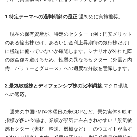
1.特定テーマへの過剰傾斜の是正:
週初めに実施推奨。
現在の保有資産が、特定のセクター（例：円安メリット
のある輸出株だけ、あるいは金利上昇期待の銀行株だけ）
に極端に偏っていないか確認します。シナリオが外れた際
の致命傷を避けるため、性質の異なるセクター（外需と内
需、バリューとグロース）への適度な分散を意識します。
2.景気敏感株とディフェンシブ株の比率調整:
マクロ環境
への適応。
週末の中国PMIや木曜日の米GDPなど、景気実体を映す
指標が多い今週は、業績が景気に左右されやすい「景気敏
感セクター（素材、輸送、機械など）」のウエイトが高す