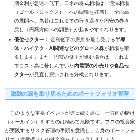
期金利が急速に低下。日米の株式相場は「適温相場
（ゴールドロックス）」への回帰を好感し、全面高
の展開へ。為替はこれまでの行き過ぎた円安の巻き
戻し（円高方向への調整）が起きやすくなります。
優位セクター：
金利低下の恩恵を最も受ける
半導
体・ハイテク・AI関連などのグロース株
が相場を牽
引します。また、円安の修正が進む場合は、これま
でコスト高に苦しんでいた
内需型の小売りや食品セ
クター
が見直し買いされる好機となります。
激動の週を乗り切るためのポートフォリオ管理
このような重要イベントが連日続く週に、一方向の賭け
（オールイン）をするのは極めて危険です。プロの投資家
が実践するリスク管理の手順を意識し、自身のポートフォ
リオ（資産構成）の健全性をチェックしましょう。