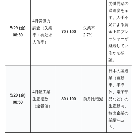
労働需給の
逼迫度を示
す。人手不
4月労働力
足による賃
5/29 (金)
調査（失業
失業率
70 / 100
金上昇プレ
08:30
率・有効求
2.7%
ッシャーが
人倍率）
継続してい
るかを検
証。
日本の製造
業（自動
車、半導
4月鉱工業
体、電子部
5/29 (金)
生産指数
80 / 100
前月比増減
品など）の
08:50
（速報値）
生産動向。
輸出企業の
業績を占
う。