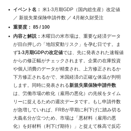
イベント名：
米1-3月期GDP（国内総生産）改定値
／ 新規失業保険申請件数 ／ 4月耐久財受注
重要度：
85 / 100
内容と解説：
木曜日の米市場は、重要な経済データ
が目白押しの「地殻変動リスク」を孕む日です。ま
ず
1-3月期GDPの改定値
では、先に発表された速報値
からの修正幅がチェックされます。企業の在庫投資
や個人消費のデータが精査され、上方修正されるか
下方修正されるかで、米国経済の正確な体温が判明
します。同時に発表される
新規失業保険申請件数
は、労働市場の軟化（雇用の悪化）の兆候をタイム
リーに捉えるための週次データです。もし申請件数
が急増していれば、FRBが早期に利下げに踏み切る
大義名分が立つため、市場は「悪材料（雇用の悪
化）を好材料（利下げ期待）」と捉えて株高で反応