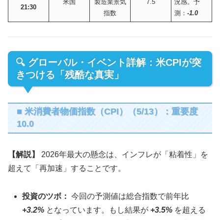
米国
製造業景気
7.5
況感。予
21:30
指数
測：
-1.0
🔍 グローバル・イベント詳解：米CPIが突
きつける「残酷な真実」
■ 米消費者物価指数（CPI）（5/13）：重要度
10.0
【解説】
2026年最大の懸念は、インフレが「粘着性」を
超えて「再加速」することです。
投資のツボ：
今回の予測値は総合指数で前年比
+3.2%
となっています。もし結果が
+3.5%
を超える