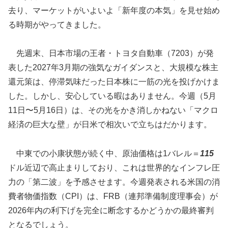
去り、マーケットがいよいよ「新年度の本気」を見せ始め
る時期がやってきました。
先週末、日本市場の王者・トヨタ自動車（7203）が発
表した2027年3月期の強気なガイダンスと、大規模な株主
還元策は、停滞気味だった日本株に一筋の光を投げかけま
した。しかし、安心している暇はありません。今週（5月
11日〜5月16日）は、その光をかき消しかねない「マクロ
経済の巨大な壁」が日米で相次いで立ちはだかります。
中東での小康状態が続く中、原油価格は1バレル＝
115
ドル近辺で高止まりしており、これは世界的なインフレ圧
力の「第二波」を予感させます。今週発表される米国の消
費者物価指数（CPI）は、FRB（連邦準備制度理事会）が
2026年内の利下げを完全に断念するかどうかの最終審判
となるでしょう。