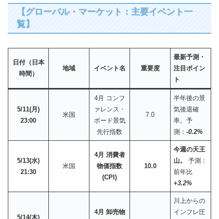
【グローバル・マーケット：主要イベント一
覧】
最新予測・
日付（日本
地域
イベント名
重要度
注目ポイン
時間）
ト
4月 コンフ
半年後の景
5/11(月)
ァレンス・
気後退確
米国
7.0
23:00
ボード景気
率。予
先行指数
測：
-0.2%
今週の天王
4月 消費者
5/13(水)
山。
予測：
米国
物価指数
10.0
21:30
前年比
(CPI)
+3.2%
川上からの
4月 卸売物
インフレ圧
5/14(木)