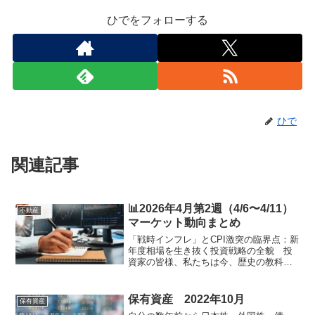
ひでをフォローする
ひで
関連記事
📊2026年4月第2週（4/6〜4/11）
不動産
マーケット動向まとめ
「戦時インフレ」とCPI激突の臨界点：新
年度相場を生き抜く投資戦略の全貌 投
資家の皆様、私たちは今、歴史の教科書
に刻まれるであろう「激動の2026年度」
の幕開けを目撃しています。 先週、世
界を震撼させたアメリカとイランによる
保有資産 2022年10月
保有資産
直接的な軍事衝突...