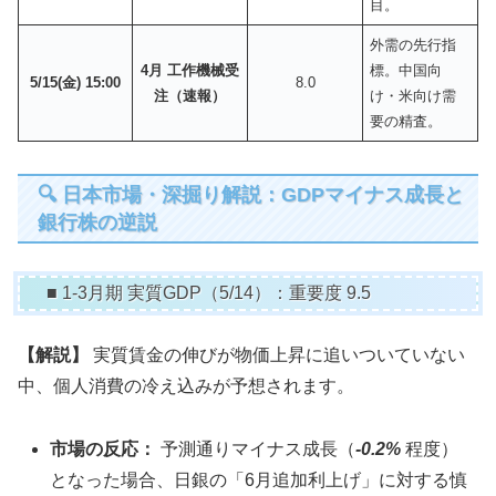
目。
外需の先行指
4月 工作機械受
標。中国向
5/15(金) 15:00
8.0
注（速報）
け・米向け需
要の精査。
🔍 日本市場・深掘り解説：GDPマイナス成長と
銀行株の逆説
■ 1-3月期 実質GDP（5/14）：重要度 9.5
【解説】
実質賃金の伸びが物価上昇に追いついていない
中、個人消費の冷え込みが予想されます。
市場の反応：
予測通りマイナス成長（
-0.2%
程度）
となった場合、日銀の「6月追加利上げ」に対する慎