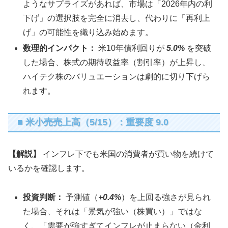
ようなサプライズがあれば、市場は「2026年内の利
下げ」の選択肢を完全に消去し、代わりに「再利上
げ」の可能性を織り込み始めます。
数理的インパクト：
米10年債利回りが
5.0%
を突破
した場合、株式の期待収益率（割引率）が上昇し、
ハイテク株のバリュエーションは劇的に切り下げら
れます。
■ 米小売売上高（5/15）：重要度 9.0
【解説】
インフレ下でも米国の消費者が買い物を続けて
いるかを確認します。
投資判断：
予測値（
+0.4%
）を上回る強さが見られ
た場合、それは「景気が強い（株買い）」ではな
く、「需要が強すぎてインフレが止まらない（金利