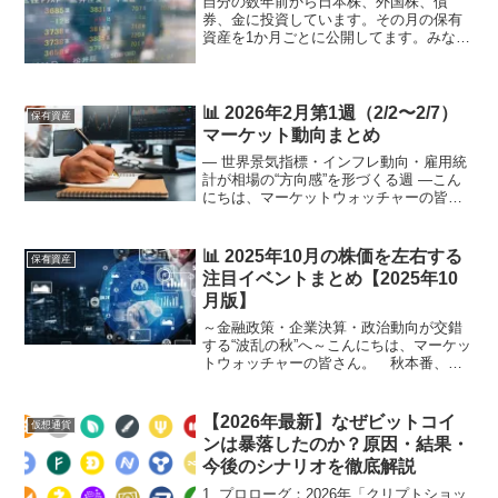
自分の数年前から日本株、外国株、債
券、金に投資しています。その月の保有
資産を1か月ごとに公開してます。みなさ
まのポートフォリオを参考になればいい
と思います。 最終判断は自分自身で判
断をおこなってください。資産総額を発
表日本株 約230万円 ...
📊 2026年2月第1週（2/2〜2/7）
保有資産
マーケット動向まとめ
― 世界景気指標・インフレ動向・雇用統
計が相場の“方向感”を形づくる週 ―こん
にちは、マーケットウォッチャーの皆さ
ま！**2026年2月第1週（2/2〜2/7）**は、
年初相場が出揃い始めるタイミング。2月
相場の序盤として世界の景気指標や消...
📊 2025年10月の株価を左右する
保有資産
注目イベントまとめ【2025年10
月版】
～金融政策・企業決算・政治動向が交錯
する“波乱の秋”へ～こんにちは、マーケッ
トウォッチャーの皆さん。 秋本番、
2025年10月の相場は**「中央銀行の決
断」×「企業決算」×「政治イベント」**
が同時に押し寄せる重要局面を迎えま
【2026年最新】なぜビットコイ
仮想通貨
す。9月のFO...
ンは暴落したのか？原因・結果・
今後のシナリオを徹底解説
1. プロローグ：2026年「クリプトショッ