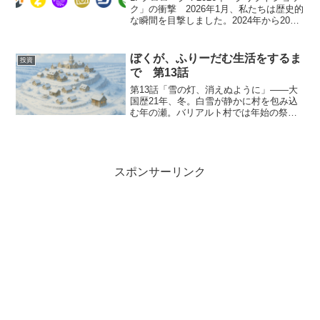
ク」の衝撃 2026年1月、私たちは歴史的
な瞬間を目撃しました。2024年から2025
年にかけての「ETF承認バブル」と「AI
トークンブーム」により、一度は最高値
を更新したビットコイン。しかし、年...
ぼくが、ふりーだむ生活をするま
投資
で 第13話
第13話「雪の灯、消えぬように」――大
国歴21年、冬。白雪が静かに村を包み込
む年の瀬。バリアルト村では年始の祭り
「雪迎えの宴」の準備が進められてい
た。今年の始まり広場には凍てつく空気
の中、にぎやかな声が響いていた。ぼく
「ミーナ、そっちはもう...
スポンサーリンク