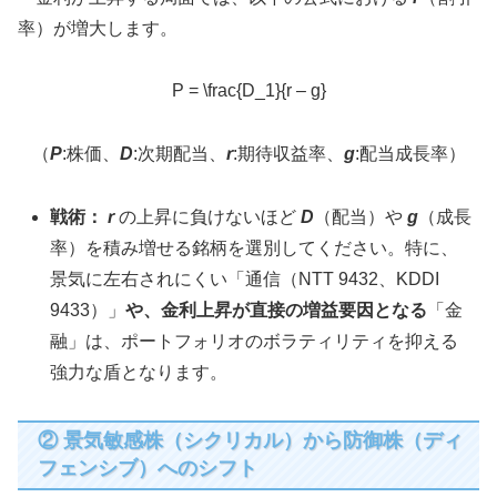
率）が増大します。
P = \frac{D_1}{r – g}
（
P
:株価、
D
:次期配当、
r
:期待収益率、
g
:配当成長率）
戦術：
r
の上昇に負けないほど
D
（配当）や
g
（成長
率）を積み増せる銘柄を選別してください。特に、
景気に左右されにくい「通信（NTT 9432、KDDI
9433）」
や、金利上昇が直接の増益要因となる
「金
融」は、ポートフォリオのボラティリティを抑える
強力な盾となります。
② 景気敏感株（シクリカル）から防御株（ディ
フェンシブ）へのシフト