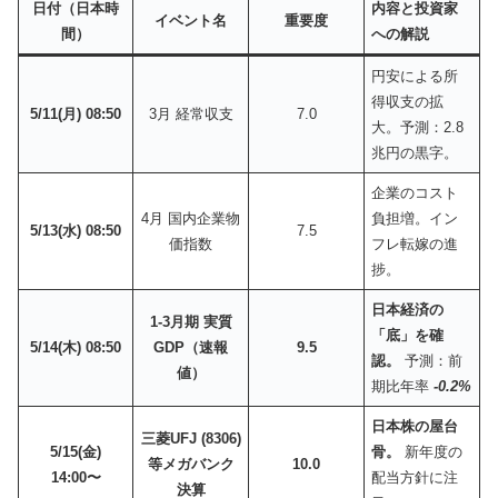
日付（日本時
内容と投資家
イベント名
重要度
間）
への解説
円安による所
得収支の拡
5/11(月) 08:50
3月 経常収支
7.0
大。予測：2.8
兆円の黒字。
企業のコスト
4月 国内企業物
負担増。イン
5/13(水) 08:50
7.5
価指数
フレ転嫁の進
捗。
日本経済の
1-3月期 実質
「底」を確
5/14(木) 08:50
GDP（速報
9.5
認。
予測：前
値）
期比年率
-0.2%
日本株の屋台
三菱UFJ (8306)
5/15(金)
骨。
新年度の
等メガバンク
10.0
14:00〜
配当方針に注
決算