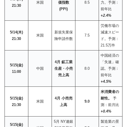
米国
価指数
8.5
力。予測：
21:30
(PPI)
前年比
+2.4%
労働市場の
5/14(木)
新規失業保
減速スピー
米国
7.5
21:30
険申請件数
ド。予測：
21.5万件
中国経済の
4月 鉱工業
「失速」確
5/15(金)
中国
生産・小売
8.0
認。予測：
11:00
売上高
前年比
+4.5%
米消費者の
5/15(金)
4月 小売売
耐性。
予
米国
9.0
21:30
上高
測：前月比
+0.4%
5月 NY連銀
製造業の景
5/15(金)