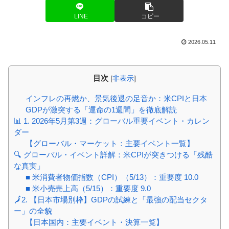
LINE
コピー
2026.05.11
目次
[
非表示
]
インフレの再燃か、景気後退の足音か：米CPIと日本
GDPが激突する「運命の1週間」を徹底解読
📊 1. 2026年5月第3週：グローバル重要イベント・カレン
ダー
【グローバル・マーケット：主要イベント一覧】
🔍 グローバル・イベント詳解：米CPIが突きつける「残酷
な真実」
■ 米消費者物価指数（CPI）（5/13）：重要度 10.0
■ 米小売売上高（5/15）：重要度 9.0
🗾2. 【日本市場別枠】GDPの試練と「最強の配当セクタ
ー」の全貌
【日本国内：主要イベント・決算一覧】