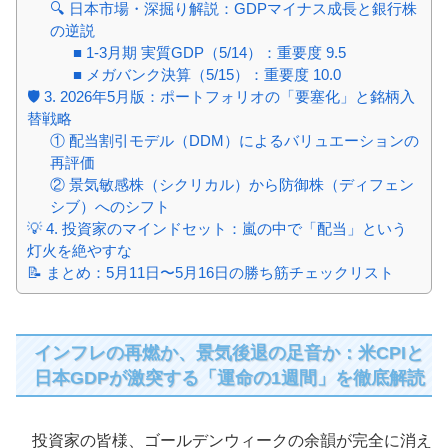
🔍 日本市場・深掘り解説：GDPマイナス成長と銀行株
の逆説
■ 1-3月期 実質GDP（5/14）：重要度 9.5
■ メガバンク決算（5/15）：重要度 10.0
🛡️ 3. 2026年5月版：ポートフォリオの「要塞化」と銘柄入
替戦略
① 配当割引モデル（DDM）によるバリュエーションの
再評価
② 景気敏感株（シクリカル）から防御株（ディフェン
シブ）へのシフト
💡 4. 投資家のマインドセット：嵐の中で「配当」という
灯火を絶やすな
📝 まとめ：5月11日〜5月16日の勝ち筋チェックリスト
インフレの再燃か、景気後退の足音か：米CPIと
日本GDPが激突する「運命の1週間」を徹底解読
投資家の皆様、ゴールデンウィークの余韻が完全に消え