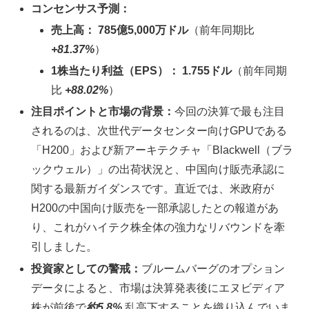
コンセンサス予測：
売上高：
785億5,000万ドル
（前年同期比
+81.37%
）
1株当たり利益（EPS）：
1.755ドル
（前年同期
比
+88.02%
）
注目ポイントと市場の背景：
今回の決算で最も注目
されるのは、次世代データセンター向けGPUである
「H200」および新アーキテクチャ「Blackwell（ブラ
ックウェル）」の出荷状況と、中国向け販売承認に
関する最新ガイダンスです。直近では、米政府が
H200の中国向け販売を一部承認したとの報道があ
り、これがハイテク株全体の強力なリバウンドを牽
引しました。
投資家としての警戒：
ブルームバーグのオプション
データによると、市場は決算発表後にエヌビディア
株が前後で
約5.8%
乱高下することを織り込んでいま