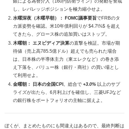
銀による為替介入（160円防衛ライン）の発動を警戒
し、レバレッジポジションを極力縮小せよ。
水曜深夜（木曜早朝）：
FOMC議事要旨
でFRBのタ
カ派姿勢を確認。米10年債利回りが $4.7\%$ を超え
てきたら、グロース株の追加買いはストップ。
木曜朝：
エヌビディア決算
の直撃を検証。市場が期
待値（売上高785.5億ドル）超えでも売られた場合
は、日本株の半導体主力（東エレクなど）の巻き添
え下落を、バリュー株（銀行・商社）の買い場とし
て利用せよ。
金曜朝：
日本の全国CPI
。総合で
+3.0%
以上のサプ
ライズが出たら、6月利上げを確信し、三菱UFJなど
の銀行株をポートフォリオの主軸に据えよ。
ぼくが、まとめたものにも間違えはあるので、最終判断は