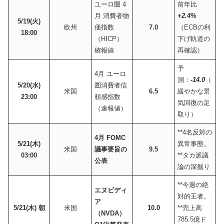
ユーロ圏 4
前年比
月 消費者物
+2.4%
5/19(火)
欧州
価指数
7.0
（ECBの利
18:00
（HICP）
下げ軌道の
確報値
再確認）
予
4月 ユーロ
測：
-14.0
（
5/20(水)
圏消費者信
米国
6.5
緩やかな景
23:00
頼感指数
気回復の足
（速報値）
取り）
**4名反対の
4月 FOMC
5/21(木)
異常事態。
米国
議事要旨の
9.5
03:00
**タカ派議
公表
論の深掘り
**今週の絶
エヌビディ
対的王者。
ア
5/21(木) 朝
米国
10.0
**売上高
（NVDA）
785.5億ド