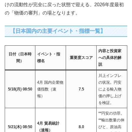
けの流動性が完全に戻った状態で迎える、2026年度最初
の「物価の審判」の場となります。
【日本国内の主要イベント・指標一覧】
内容と投資家
日付（日本時
イベント・指
重要度スコア
への具体的解
間）
標名
説
川上インフレ
4月 国内企業物
の状況。円安
5/18(月) 08:50
価指数（速
7.5
による輸入物
報）
価の押し上げ
を検証。
**円安の功罪。
**輸出数量の伸
4月 貿易統計
5/21(木) 08:50
8.0
びと、原油高
（速報）