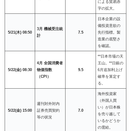
による貿易赤
字の拡大。
日本企業の設
備投資意欲の
3月 機械受注統
5/21(木) 08:50
7.5
先行指標。製
計
造業の底堅さ
を確認。
**日本市場の天
4月 全国消費者
王山。**日銀の
5/22(金) 08:30
物価指数
9.5
6月追加利上げ
（CPI）
確率を算定す
る。
海外投資家
（外国人買
週刊対外対内
い）が日本株
5/22(金) 15:00
証券売買契約
7.0
を売り越して
等の状況
いるかどうか
の需給。