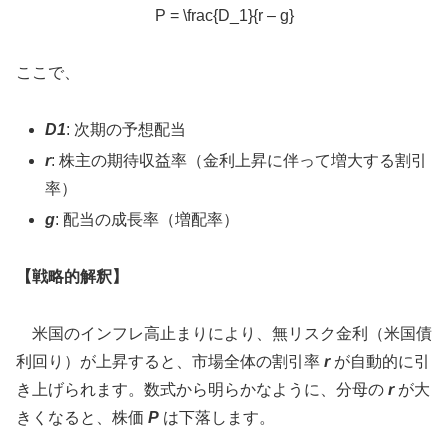
P = \frac{D_1}{r – g}
ここで、
D1
: 次期の予想配当
r
: 株主の期待収益率（金利上昇に伴って増大する割引
率）
g
: 配当の成長率（増配率）
【戦略的解釈】
米国のインフレ高止まりにより、無リスク金利（米国債
利回り）が上昇すると、市場全体の割引率
r
が自動的に引
き上げられます。数式から明らかなように、分母の
r
が大
きくなると、株価
P
は下落します。