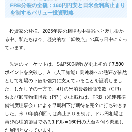
FRB分裂の全貌：160円円安と日米金利高止まり
を制するバリュー投資戦略
投資家の皆様、2026年度の相場も中盤戦へと差し掛か
る中、私たちは今、歴史的な「転換点」の真っ只中に立っ
ています。
先週のマーケットは、S&P500指数が史上初めて
7,500
ポイント
を突破し、AI（人工知能）関連株への熱狂が依然
として相場の下値を強力に支えていることを証明しまし
た。しかしその一方で、4月の米消費者物価指数（CPI）
および卸売物価指数（PPI）の上振れは、FRB（米連邦準
備制度理事会）による早期利下げ期待を完全に打ち砕きま
した。米10年債利回りは高止まりを続け、ドル円相場は
再び心理的節目である
1ドル＝160円
の大台を伺う緊迫し
た展開となっています。