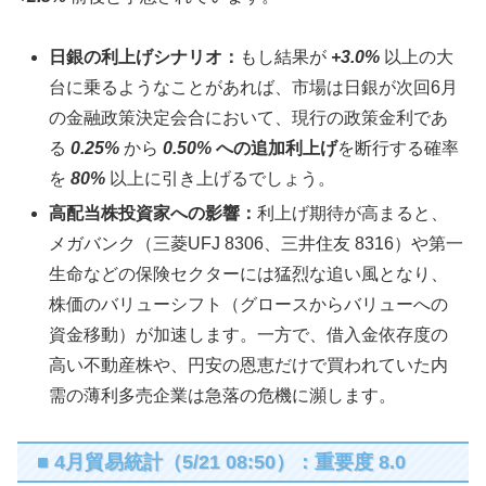
日銀の利上げシナリオ：
もし結果が
+3.0%
以上の大
台に乗るようなことがあれば、市場は日銀が次回6月
の金融政策決定会合において、現行の政策金利であ
る
0.25%
から
0.50%
への追加利上げ
を断行する確率
を
80%
以上に引き上げるでしょう。
高配当株投資家への影響：
利上げ期待が高まると、
メガバンク（三菱UFJ 8306、三井住友 8316）や第一
生命などの保険セクターには猛烈な追い風となり、
株価のバリューシフト（グロースからバリューへの
資金移動）が加速します。一方で、借入金依存度の
高い不動産株や、円安の恩恵だけで買われていた内
需の薄利多売企業は急落の危機に瀕します。
■ 4月貿易統計（5/21 08:50）：重要度 8.0