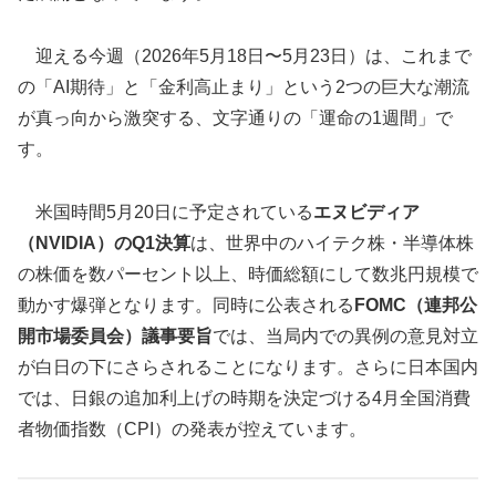
迎える今週（2026年5月18日〜5月23日）は、これまで
の「AI期待」と「金利高止まり」という2つの巨大な潮流
が真っ向から激突する、文字通りの「運命の1週間」で
す。
米国時間5月20日に予定されている
エヌビディア
（NVIDIA）のQ1決算
は、世界中のハイテク株・半導体株
の株価を数パーセント以上、時価総額にして数兆円規模で
動かす爆弾となります。同時に公表される
FOMC（連邦公
開市場委員会）議事要旨
では、当局内での異例の意見対立
が白日の下にさらされることになります。さらに日本国内
では、日銀の追加利上げの時期を決定づける4月全国消費
者物価指数（CPI）の発表が控えています。