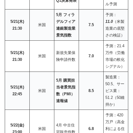
Q1決算発表
ル予測
5月 フィラ
予測：
5/21(木)
デルフィア
11.0
（米製
米国
7.5
21:30
連銀製造業
造業の底堅
景気指数
さの検証）
予測：21.4
5/21(木)
新規失業保
万件（労働
米国
7.0
21:30
険申請件数
市場の軟化
シグナル）
製造業：
5月 購買担
50.5、サー
5/21(木)
当者景気指
米国
8.5
ビス業：
22:45
数（PMI）
51.2（50維
速報値
持か）
予測：420
万戸（高金
5/22(金)
4月 中古住
米国
6.8
利による住
23:00
宅販売件数