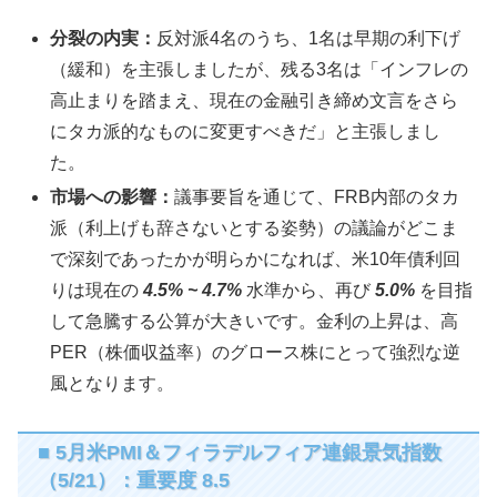
分裂の内実：
反対派4名のうち、1名は早期の利下げ
（緩和）を主張しましたが、残る3名は「インフレの
高止まりを踏まえ、現在の金融引き締め文言をさら
にタカ派的なものに変更すべきだ」と主張しまし
た。
市場への影響：
議事要旨を通じて、FRB内部のタカ
派（利上げも辞さないとする姿勢）の議論がどこま
で深刻であったかが明らかになれば、米10年債利回
りは現在の
4.5% ~ 4.7%
水準から、再び
5.0%
を目指
して急騰する公算が大きいです。金利の上昇は、高
PER（株価収益率）のグロース株にとって強烈な逆
風となります。
■ 5月米PMI＆フィラデルフィア連銀景気指数
（5/21）：重要度 8.5