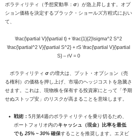
ボラティリティ（予想変動率：
σ
）が急上昇します。オプ
ション価格を決定するブラック・ショールズ方程式におい
て、
\frac{\partial V}{\partial t} + \frac{1}{2}\sigma^2 S^2
\frac{\partial^2 V}{\partial S^2} + rS \frac{\partial V}{\partial
S} – rV = 0
ボラティリティ
σ
の増大は、プット・オプション（売
る権利）の価格を押し上げ、市場のヘッジコストを急騰さ
せます。これは、現物株を保有する投資家にとって「予期
せぬストップ安」のリスクが高まることを意味します。
戦術：
5月第4週のボラティリティを乗り切るため、
ポートフォリオ内の
キャッシュ（現金）比率を最低
でも
25% ~ 30%
確保
することを推奨します。エヌビ