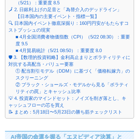
（5/21）：重要度 8.5
🗾 2. 日銀利上げの足音と「為替介入のデッドライン」
【日本国内の主要イベント・指標一覧】
🔍 日本国内イベント徹底深掘り：160円円安がもたらすコ
ストプッシュの現実
■ 4月全国消費者物価指数（CPI）（5/22 08:30）：重要
度 9.5
■ 4月貿易統計（5/21 08:50）：重要度 8.0
🛡️ 3. 【数理的投資戦略】金利高止まりとボラティリティに
対抗する高配当・バリュー要塞
① 配当割引モデル（DDM）に基づく「価格転嫁力」の
スクリーニング
② ブラック・ショールズ・モデルから見る「ボラティ
リティの罠」とキャッシュ比率
💡 4. 投資家のマインドセット：ノイズを削ぎ落とし、キ
ャッシュフローの芯を買え
📝 まとめ：5月18日〜5月23日の勝ち筋チェックリスト
AI帝国の命運を握る「エヌビディア決算」と