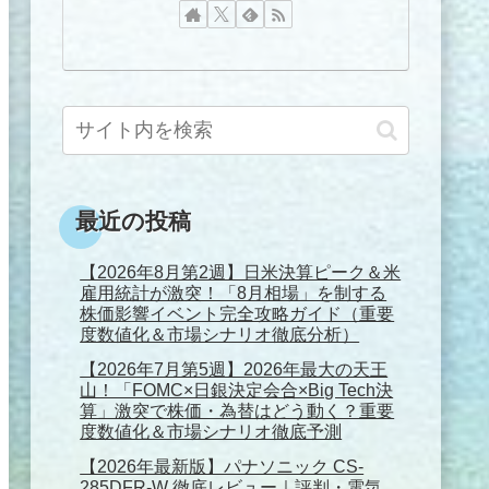
最近の投稿
【2026年8月第2週】日米決算ピーク＆米
雇用統計が激突！「8月相場」を制する
株価影響イベント完全攻略ガイド（重要
度数値化＆市場シナリオ徹底分析）
【2026年7月第5週】2026年最大の天王
山！「FOMC×日銀決定会合×Big Tech決
算」激突で株価・為替はどう動く？重要
度数値化＆市場シナリオ徹底予測
【2026年最新版】パナソニック CS-
285DFR-W 徹底レビュー｜評判・電気