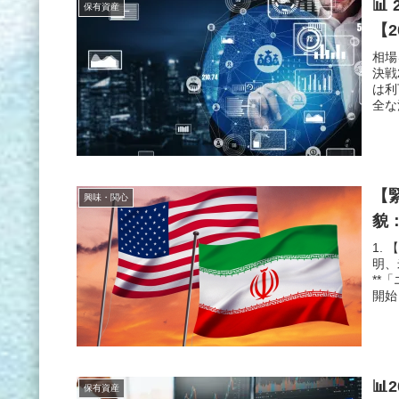

保有資産
【2
相場
決戦
は利
全な
【
興味・関心
貌
1.
明、
**
開始
📊
保有資産