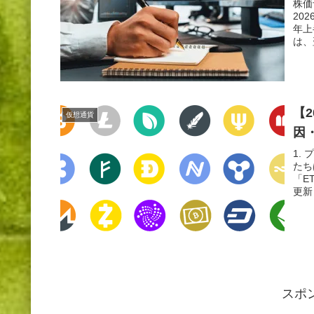
株価
20
年上
は、
【
仮想通貨
因
1.
たち
「E
更新
スポ