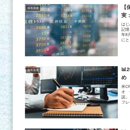
【
保有資産
実
はじ
記憶
年8
にと
📊
保有資産
め
米C
オ 
認」
フレ