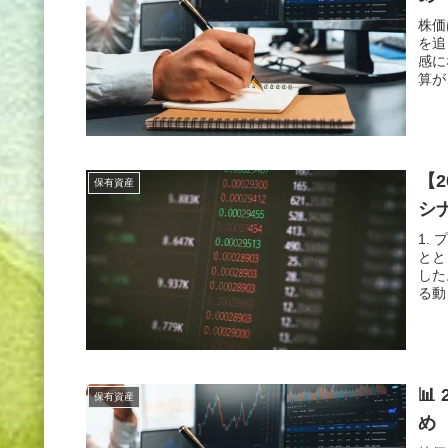
株価
を追
感に
算が
【
保有資産
シ
1.
とと
した
る動
📊
保有資産
め