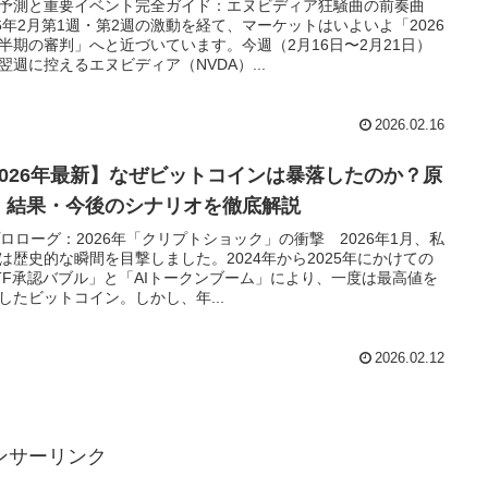
予測と重要イベント完全ガイド：エヌビディア狂騒曲の前奏曲
26年2月第1週・第2週の激動を経て、マーケットはいよいよ「2026
半期の審判」へと近づいています。今週（2月16日〜2月21日）
翌週に控えるエヌビディア（NVDA）...
2026.02.16
2026年最新】なぜビットコインは暴落したのか？原
・結果・今後のシナリオを徹底解説
 プロローグ：2026年「クリプトショック」の衝撃 2026年1月、私
は歴史的な瞬間を目撃しました。2024年から2025年にかけての
TF承認バブル」と「AIトークンブーム」により、一度は最高値を
したビットコイン。しかし、年...
2026.02.12
ンサーリンク