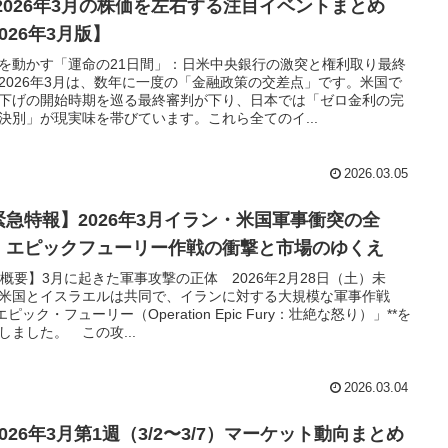
 2026年3月の株価を左右する注目イベントまとめ
026年3月版】
を動かす「運命の21日間」：日米中央銀行の激突と権利取り最終
2026年3月は、数年に一度の「金融政策の交差点」です。米国で
下げの開始時期を巡る最終審判が下り、日本では「ゼロ金利の完
決別」が現実味を帯びています。これら全てのイ...
2026.03.05
緊急特報】2026年3月イラン・米国軍事衝突の全
：エピックフューリー作戦の衝撃と市場のゆくえ
 【概要】3月に起きた軍事攻撃の正体 2026年2月28日（土）未
米国とイスラエルは共同で、イランに対する大規模な軍事作戦
「エピック・フューリー（Operation Epic Fury：壮絶な怒り）」**を
しました。 この攻...
2026.03.04
2026年3月第1週（3/2〜3/7）マーケット動向まとめ