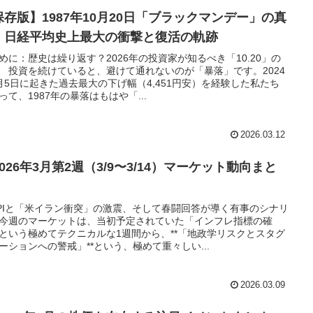
保存版】1987年10月20日「ブラックマンデー」の真
：日経平均史上最大の衝撃と復活の軌跡
めに：歴史は繰り返す？2026年の投資家が知るべき「10.20」の
 投資を続けていると、避けて通れないのが「暴落」です。2024
月5日に起きた過去最大の下げ幅（4,451円安）を経験した私たち
って、1987年の暴落はもはや「...
2026.03.12
2026年3月第2週（3/9〜3/14）マーケット動向まと
PIと「米イラン衝突」の激震、そして春闘回答が導く有事のシナリ
今週のマーケットは、当初予定されていた「インフレ指標の確
という極めてテクニカルな1週間から、**「地政学リスクとスタグ
ーションへの警戒」**という、極めて重々しい...
2026.03.09