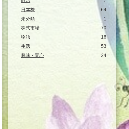
政治
7
日本株
64
未分類
1
株式市場
70
物語
16
生活
53
興味・関心
24