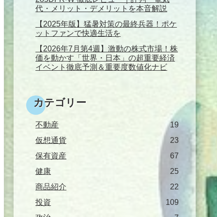
代・メリット・デメリットを本音解説
【2025年版】猛暑対策の最終兵器！ポケ
ットファンで快適生活を
【2026年7月第4週】激動の株式市場！株
価を動かす「世界・日本」の超重要経済
イベント徹底予測＆重要度数値化ナビ
カテゴリー
不動産
19
仮想通貨
23
保有資産
67
健康
25
商品紹介
22
投資
109