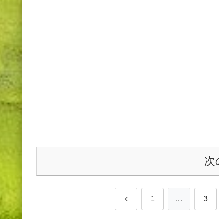
次
前
1
…
3