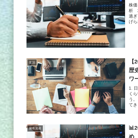
株価
析 
過ぎ
げら
【
生活
歴
ワ
1.
くら
う。
てき
📊
保有資産
め