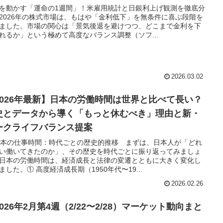
を動かす「運命の1週間」！米雇用統計と日銀利上げ観測を徹底分
2026年の株式市場は、もはや「金利低下」を無条件に喜ぶ段階を
ました。市場の関心は「景気後退を避けつつ、どこまで金利を下
れるか」という極めて高度なバランス調整（ソフ...
2026.03.02
2026年最新】日本の労働時間は世界と比べて長い？
史とデータから導く「もっと休むべき」理由と新・
ークライフバランス提案
 日本の仕事時間：時代ごとの歴史的推移 まずは、日本人が「どれ
い働いてきたのか」、その歴史を時代ごとに振り返ってみましょ
日本の労働時間は、経済成長と法律の変遷とともに大きく変化し
ました。① 高度経済成長期（1950年代〜19...
2026.02.26
2026年2月第4週（2/22〜2/28）マーケット動向まと