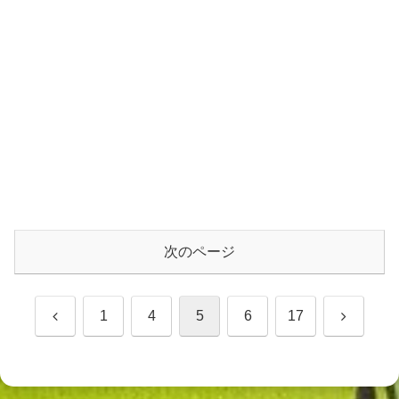
次のページ
前
次
1
4
5
6
17
へ
へ