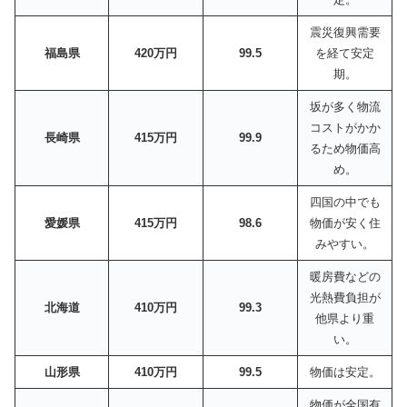
震災復興需要
福島県
420万円
99.5
を経て安定
期。
坂が多く物流
コストがかか
長崎県
415万円
99.9
るため物価高
め。
四国の中でも
愛媛県
415万円
98.6
物価が安く住
みやすい。
暖房費などの
光熱費負担が
北海道
410万円
99.3
他県より重
い。
山形県
410万円
99.5
物価は安定。
物価が全国有