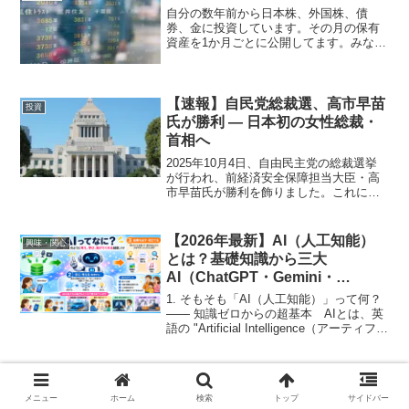
す。これら全てのイ...
自分の数年前から日本株、外国株、債
券、金に投資しています。その月の保有
資産を1か月ごとに公開してます。みなさ
まのポートフォリオを参考になればいい
と思います。 最終判断は自分自身で判
断をおこなってください。資産保有総額
日本株 約287...
【速報】自民党総裁選、高市早苗
投資
氏が勝利 — 日本初の女性総裁・
首相へ
2025年10月4日、自由民主党の総裁選挙
が行われ、前経済安全保障担当大臣・高
市早苗氏が勝利を飾りました。これによ
り、歴史的にも国内初の女性総裁（およ
び次期首相）誕生の可能性が現実味を帯
びてきました。 決選投票では、国会議
【2026年最新】AI（人工知能）
興味・関心
員票と都道府県連票...
とは？基礎知識から三大
AI（ChatGPT・Gemini・
Claude）徹底比較＆生活活用術
1. そもそも「AI（人工知能）」って何？
まで
―― 知識ゼロからの超基本 AIとは、英
語の "Artificial Intelligence（アーティフィ
シャル・インテリジェンス）" の略で、日
本語では「人工知能」と呼ばれます。も
っと噛み砕い...
📊 2025年10月第1週（10/1〜
保有資産
10/4）のマーケット動向まとめ
メニュー
ホーム
検索
トップ
サイドバー