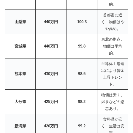
的。
首都圏に近
山梨県
440万円
100.3
く、物価はや
や高め。
東北の拠点。
宮城県
440万円
99.8
物価は平均
的。
半導体工場進
出により賃金
熊本県
430万円
98.5
上昇トレン
ド。
物価は安く、
大分県
425万円
98.2
温泉などの恩
恵あり。
食料品が安
新潟県
420万円
99.2
く、生活は安
定。