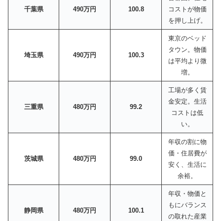
千葉県
490万円
100.8
コストが物価
を押し上げ。
東京のベッド
タウン。物価
埼玉県
490万円
100.3
は平均より微
増。
工場が多く賃
金安定。生活
三重県
480万円
99.2
コストは低
い。
年収の割に物
価・住居費が
茨城県
480万円
99.0
安く、生活に
余裕。
年収・物価と
もにバランス
静岡県
480万円
100.1
の取れた産業