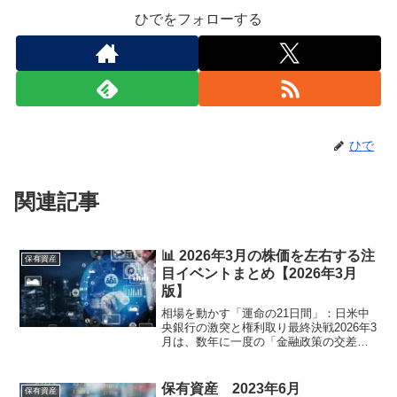
ひでをフォローする
ひで
関連記事
📊 2026年3月の株価を左右する注
保有資産
目イベントまとめ【2026年3月
版】
相場を動かす「運命の21日間」：日米中
央銀行の激突と権利取り最終決戦2026年3
月は、数年に一度の「金融政策の交差
点」です。米国では利下げの開始時期を
巡る最終審判が下り、日本では「ゼロ金
利の完全な決別」が現実味を帯びていま
保有資産 2023年6月
保有資産