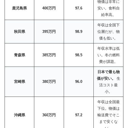
物価は非常に
鹿児島県
400万円
97.6
安い。食料自
給率高。
年収は全国下
秋田県
395万円
98.9
位層だが、物
価も低い。
年収水準は低
青森県
385万円
98.5
い。冬の燃料
費が課題。
日本で最も物
価が安い。
生
宮崎県
380万円
96.0
活コスト最
小。
年収は全国最
下位。物価は
沖縄県
360万円
97.2
輸送費でそこ
まで安くな