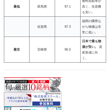
食料自給率が
最低
群馬県
97.1
高く、住居費
も安い。
福岡の隣県な
佐賀県
97.3
がら物価は非
常に低い。
日本で最も物
価が安い。
資
最安
宮崎県
96.0
産形成に向
く。