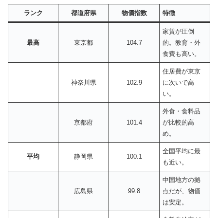
ランク
都道府県
物価指数
特徴
家賃が圧倒
最高
東京都
104.7
的。教育・外
食費も高い。
住居費が東京
神奈川県
102.9
に次いで高
い。
外食・食料品
京都府
101.4
が比較的高
め。
全国平均に最
平均
静岡県
100.1
も近い。
中国地方の拠
広島県
99.8
点だが、物価
は安定。