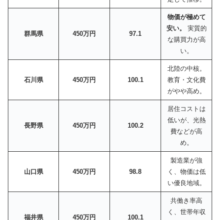
物価が極めて
安い。
実質的
群馬県
450万円
97.1
な購買力が高
い。
北陸の中核。
石川県
450万円
100.1
教育・文化費
がやや高め。
居住コストは
低いが、光熱
長野県
450万円
100.2
費などが高
め。
製造業が強
山口県
450万円
98.8
く、物価は低
い優良地域。
共働き率高
く、世帯年収
福井県
450万円
100.1