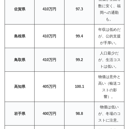
数に安く、福
佐賀県
410万円
97.3
岡への通勤
も。
年収は低めだ
島根県
410万円
99.4
が、公的支援
が手厚い。
人口最少だ
鳥取県
410万円
99.2
が、生活コス
トは低い。
物価は意外と
高い（輸送コ
高知県
405万円
100.1
ストの影
響）。
物価は低い
岩手県
400万円
98.8
が、冬場のコ
ストに注意。