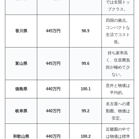
では全国トッ
プクラス。
四国の拠点。
コンパクトな
香川県
445万円
98.9
生活でコスト
低。
持ち家率高
く、住居費負
富山県
445万円
99.6
担が極めて少
ない。
意外と物価は
徳島県
440万円
100.1
平均的。
名古屋への通
岐阜県
440万円
99.2
勤圏。物価は
安定。
近畿圏の中で
和歌山県
440万円
100.2
は物価は標準