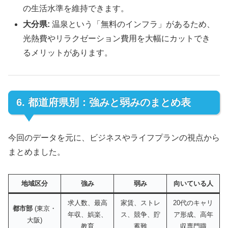
の生活水準を維持できます。
大分県:
温泉という「無料のインフラ」があるため、
光熱費やリラクゼーション費用を大幅にカットでき
るメリットがあります。
6. 都道府県別：強みと弱みのまとめ表
今回のデータを元に、ビジネスやライフプランの視点から
まとめました。
地域区分
強み
弱み
向いている人
求人数、最高
家賃、ストレ
20代のキャリ
都市部
(東京・
年収、娯楽、
ス、競争、貯
ア形成、高年
大阪)
教育
蓄難
収専門職