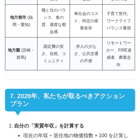
職と住のバラ
車社会のコス
子育て世代、
地方都市
(福
ンス、食の
ト、特定の産
ワークライフ
岡・愛知)
質、適度な都
業依存
バランス重視
会感
リモートワー
固定費の安
求人の少な
地方圏
(宮崎・
カー、FIRE達
さ、自然、コ
さ、公共交通
群馬)
成者、農業志
ミュニティ
の不便
向
7. 2026年、私たちが取るべきアクション
プラン
自分の「実質年収」を計算する
現在の年収 ÷ 居住地の物価指数 × 100 を計算し