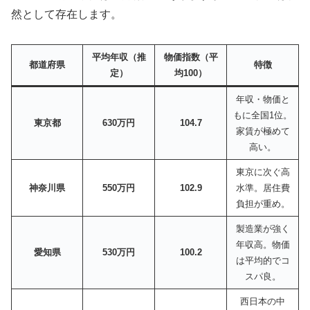
然として存在します。
平均年収（推
物価指数（平
都道府県
特徴
定）
均100）
年収・物価と
もに全国1位。
東京都
630万円
104.7
家賃が極めて
高い。
東京に次ぐ高
神奈川県
550万円
102.9
水準。居住費
負担が重め。
製造業が強く
年収高。物価
愛知県
530万円
100.2
は平均的でコ
スパ良。
西日本の中