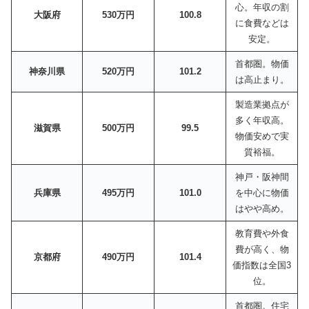
心。年収の割
大阪府
530万円
100.8
に食費などは
安定。
首都圏。物価
神奈川県
520万円
101.2
は高止まり。
製造業拠点が
多く年収高。
滋賀県
500万円
99.5
物価安めで実
質裕福。
神戸・阪神間
兵庫県
495万円
101.0
を中心に物価
はやや高め。
教育費や外食
費が高く、物
京都府
490万円
101.4
価指数は全国3
位。
首都圏。住宅