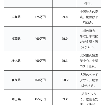
都市。
中国地方の拠
広島県
475万円
99.8
点。物価は平
均並み。
九州の拠点。
年収は平均的
福岡県
460万円
99.0
だが食費・家
賃が安い。
北関東の製造
栃木県
460万円
99.1
業中心。生活
コスト低め。
大阪のベッド
奈良県
460万円
100.2
タウン。物価
は平均的。
災害が少な
岡山県
455万円
99.2
く、物価も安
定して推移。