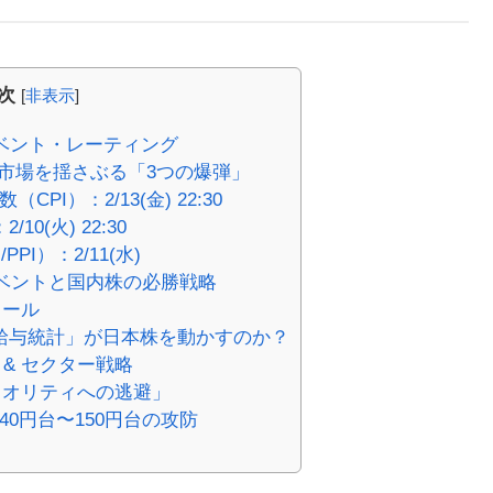
次
[
非表示
]
イベント・レーティング
：市場を揺さぶる「3つの爆弾」
PI）：2/13(金) 22:30
0(火) 22:30
PI）：2/11(水)
イベントと国内株の必勝戦略
ュール
「給与統計」が日本株を動かすのか？
 & セクター戦略
クオリティへの逃避」
40円台〜150円台の攻防