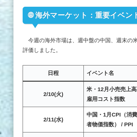
🌐 海外マーケット：重要イベ
今週の海外市場は、週中盤の中国、週末の米
評価しました。
日程
イベント名
米・12月小売売上高 
2/10(火)
雇用コスト指数
中国・1月CPI（消
2/11(水)
者物価指数） / PPI