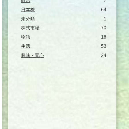
政治
7
日本株
64
未分類
1
株式市場
70
物語
16
生活
53
興味・関心
24