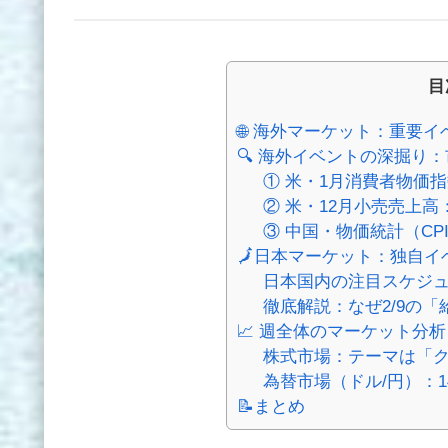
目
🌐 海外マーケット：重要
🔍 海外イベントの深掘り
① 米・1月消費者物価指数（C
② 米・12月小売売上高：2/1
③ 中国・物価統計（CPI/P
🗾日本マーケット：独自
日本国内の注目スケジ
徹底解説：なぜ2/9の
📈 週全体のマーケット分析
株式市場：テーマは「
為替市場（ドル/円）：1
📝まとめ