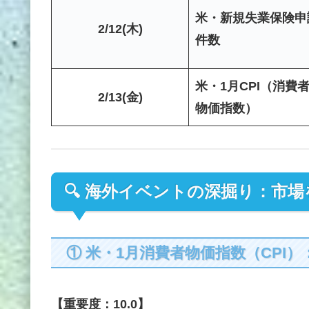
米・新規失業保険申
2/12(木)
件数
米・1月CPI（消費
2/13(金)
物価指数）
🔍 海外イベントの深掘り：市
① 米・1月消費者物価指数（CPI）：2/1
【重要度：10.0】