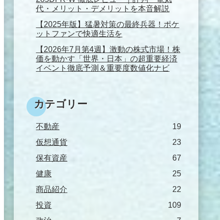
代・メリット・デメリットを本音解説
【2025年版】猛暑対策の最終兵器！ポケ
ットファンで快適生活を
【2026年7月第4週】激動の株式市場！株
価を動かす「世界・日本」の超重要経済
イベント徹底予測＆重要度数値化ナビ
カテゴリー
不動産
19
仮想通貨
23
保有資産
67
健康
25
商品紹介
22
投資
109