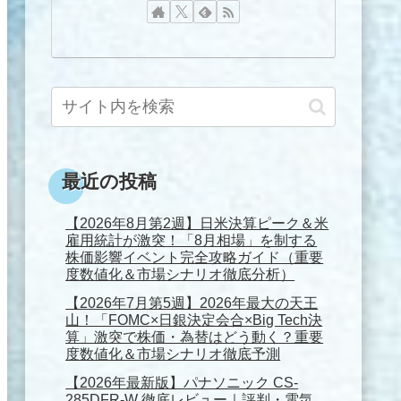
最近の投稿
【2026年8月第2週】日米決算ピーク＆米
雇用統計が激突！「8月相場」を制する
株価影響イベント完全攻略ガイド（重要
度数値化＆市場シナリオ徹底分析）
【2026年7月第5週】2026年最大の天王
山！「FOMC×日銀決定会合×Big Tech決
算」激突で株価・為替はどう動く？重要
度数値化＆市場シナリオ徹底予測
【2026年最新版】パナソニック CS-
285DFR-W 徹底レビュー｜評判・電気