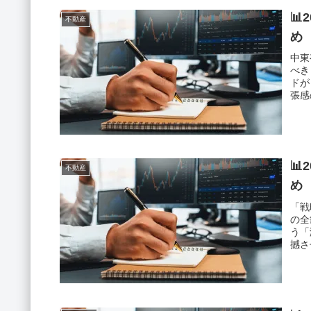
📊
不動産
め
中東
べき
ドが
張感
📊
不動産
め
「戦
の全
う「
撼さ