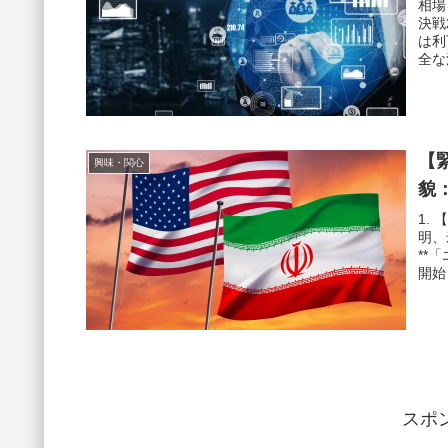
相場
決戦
は利
全な
【
興味・関心
貌
1.
明、
**
開始
スポ