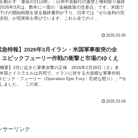
を動かす「運命の21日間」：日米中央銀行の激突と権利取り最終
2026年3月は、数年に一度の「金融政策の交差点」です。米国で
下げの開始時期を巡る最終審判が下り、日本では「ゼロ金利の完
決別」が現実味を帯びています。これら全てのイ...
2026.03.05
緊急特報】2026年3月イラン・米国軍事衝突の全
：エピックフューリー作戦の衝撃と市場のゆくえ
 【概要】3月に起きた軍事攻撃の正体 2026年2月28日（土）未
米国とイスラエルは共同で、イランに対する大規模な軍事作戦
「エピック・フューリー（Operation Epic Fury：壮絶な怒り）」**を
しました。 この攻...
2026.03.04
ンサーリンク