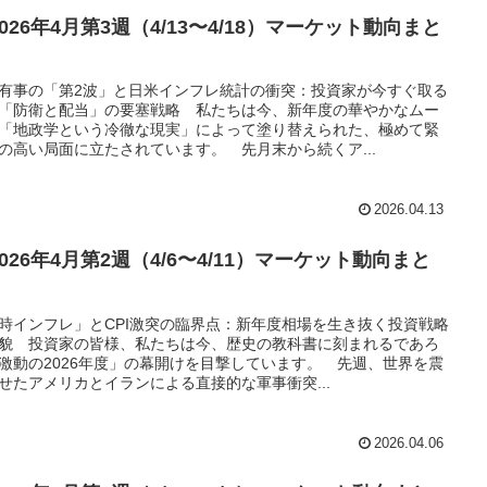
2026年4月第3週（4/13〜4/18）マーケット動向まと
有事の「第2波」と日米インフレ統計の衝突：投資家が今すぐ取る
「防衛と配当」の要塞戦略 私たちは今、新年度の華やかなムー
「地政学という冷徹な現実」によって塗り替えられた、極めて緊
の高い局面に立たされています。 先月末から続くア...
2026.04.13
2026年4月第2週（4/6〜4/11）マーケット動向まと
時インフレ」とCPI激突の臨界点：新年度相場を生き抜く投資戦略
貌 投資家の皆様、私たちは今、歴史の教科書に刻まれるであろ
激動の2026年度」の幕開けを目撃しています。 先週、世界を震
せたアメリカとイランによる直接的な軍事衝突...
2026.04.06