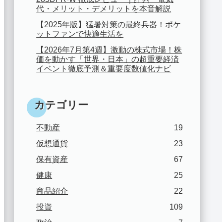
代・メリット・デメリットを本音解説
【2025年版】猛暑対策の最終兵器！ポケ
ットファンで快適生活を
【2026年7月第4週】激動の株式市場！株
価を動かす「世界・日本」の超重要経済
イベント徹底予測＆重要度数値化ナビ
カテゴリー
不動産
19
仮想通貨
23
保有資産
67
健康
25
商品紹介
22
投資
109