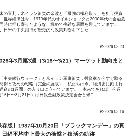
末の審判：米イラン衝突の余波と「最強の権利取り」を狙う投資
 世界経済は今、1970年代のオイルショックと2000年代の金融危
同時に押し寄せたような、極めて複雑な局面を迎えています。
、日米の中央銀行が歴史的な政策判断を下した...
2026.03.23
2026年3月第3週（3/16〜3/21）マーケット動向まと
「中央銀行ウィーク」と米イラン軍事衝突：投資家が今すぐ取る
防衛と攻めの戦略（完全網羅版） 私たちは今、経済史に刻まれ
運命の1週間」の入り口に立っています。 本来であれば、今週
月16日〜3月21日）は日銀金融政策決定会合と米F...
2026.03.16
保存版】1987年10月20日「ブラックマンデー」の真
：日経平均史上最大の衝撃と復活の軌跡