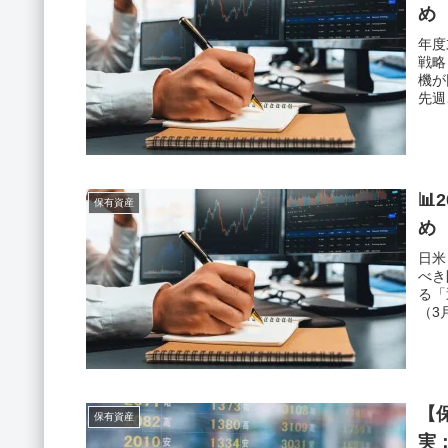
め
年度
戦略
機が
先週
📊
保有資産
め
日米
べき
る「
（3
【
保有資産
実