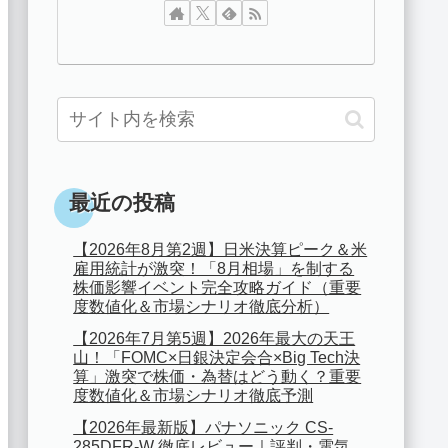
最近の投稿
【2026年8月第2週】日米決算ピーク＆米
雇用統計が激突！「8月相場」を制する
株価影響イベント完全攻略ガイド（重要
度数値化＆市場シナリオ徹底分析）
【2026年7月第5週】2026年最大の天王
山！「FOMC×日銀決定会合×Big Tech決
算」激突で株価・為替はどう動く？重要
度数値化＆市場シナリオ徹底予測
【2026年最新版】パナソニック CS-
285DFR-W 徹底レビュー｜評判・電気