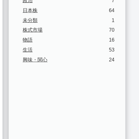
政治
7
日本株
64
未分類
1
株式市場
70
物語
16
生活
53
興味・関心
24