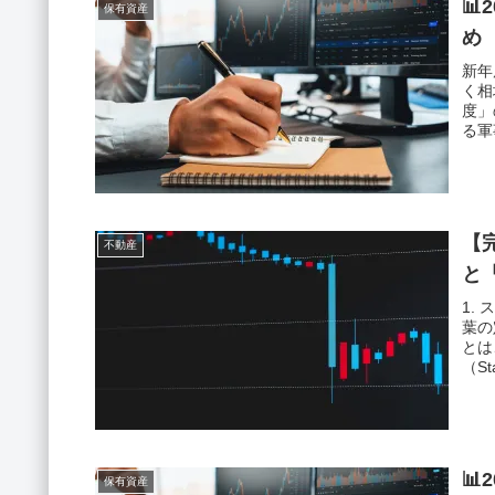
📊
保有資産
め
新年
く相
度」
る軍
【
不動産
と
1.
葉の
とは
（St
📊
保有資産