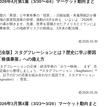
2026年4月第1週（3/30〜4/4）マーケット動向まと
度の「希望」と中東有事の「現実」：日銀短観・米雇用統計が暴
場の真実投資家の皆様、激動の3月を終え、いよいよ「2026年
の幕が開きます。先週、世界を震撼させたアメリカとイランによ
事衝突。この地政学リスクの勃発は、3月末の配当権...
2026.03.30
完全版】スタグフレーションとは？歴史に学ぶ要因
「株価暴落」への備え方
 スタグフレーションの正体：経済学者の「ホラー映画」 まず、言
定義から整理しましょう。**スタグフレーション（Stagflation）**
、以下の2つの言葉を組み合わせた造語です。スタグネーション
agnation）： 景気...
2026.03.26
2026年3月第4週（3/23〜3/28）マーケット動向まと