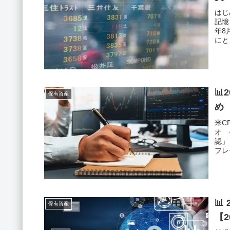
はじ
記憶
年8
にと
📊
保有資産
め
米C
オ 
認」
フレ

保有資産
【2