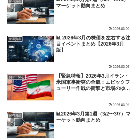
保有資産
マーケット動向まとめ
2026.03.09
📊 2026年3月の株価を左右する注
保有資産
目イベントまとめ【2026年3月
版】
2026.03.05
【緊急特報】2026年3月イラン・
興味・関心
米国軍事衝突の全貌：エピックフ
ューリー作戦の衝撃と市場のゆく
え
2026.03.04
📊2026年3月第1週（3/2〜3/7）マ
保有資産
ーケット動向まとめ