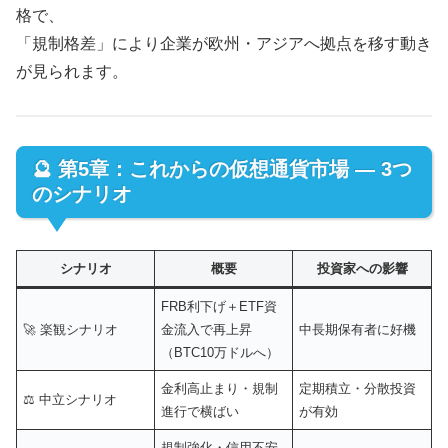
格で、
「規制格差」により企業が欧州・アジアへ拠点を移す動き
が見られます。
🔮 第5章：これからの仮想通貨市場 ― 3つ
のシナリオ
シナリオ
概要
投資家への影響
FRB利下げ＋ETF資
🚀 楽観シナリオ
金流入で再上昇
中長期保有者に好機
（BTC10万ドルへ）
金利高止まり・規制
定期積立・分散投資
⚖️ 中立シナリオ
進行で横ばい
が有効
規制強化・信用不安