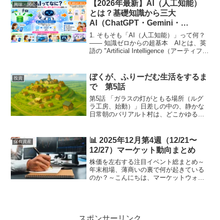
ます。 先週、日米の中央銀行が歴史的
【2026年最新】AI（人工知能）
興味・関心
な政策判断を下した...
とは？基礎知識から三大
AI（ChatGPT・Gemini・
Claude）徹底比較＆生活活用術
1. そもそも「AI（人工知能）」って何？
まで
―― 知識ゼロからの超基本 AIとは、英
語の "Artificial Intelligence（アーティフィ
シャル・インテリジェンス）" の略で、日
本語では「人工知能」と呼ばれます。も
っと噛み砕い...
ぼくが、ふりーだむ生活をするま
投資
で 第5話
第5話 「ガラスの灯がともる場所（ルグ
ラ工房、始動）」日差しの中の、静かな
日常朝のバリアルト村は、どこかゆるや
かに時が流れている。ミーナ「村長、お
はようございます」ミーナの明るい声
が、広場を抜ける風に溶けた。パン屋の
📊 2025年12月第4週（12/21〜
保有資産
前を掃除する老夫婦、牛を...
12/27）マーケット動向まとめ
株価を左右する注目イベント総まとめ～
年末相場、薄商いの裏で何が起きている
のか？～こんにちは、マーケットウォッ
チャーの皆さま。2025年もいよいよ大詰
め。**12月第4週（12/21〜12/27）**は、
クリスマス休暇と年末を控えた「超・特
殊...
スポンサーリンク