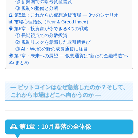
② 新興国での暗号資産普及
③ 規制の整備と分断
🔮 第5章：これからの仮想通貨市場 ― 3つのシナリオ
📊 市場心理指数（Fear & Greed Index）
🧠 第6章：投資家が今できる3つの戦略
① 長期視点での分散投資
② 規制リスクを意識した取引所選び
③ AI・Web3分野の成長通貨に注目
🌍 第7章：未来への展望 ― 仮想通貨は“新たな金融構造”へ
✍️ まとめ
― ビットコインはなぜ急落したのか？そして、
これから市場はどこへ向かうのか ―
🕰️ 第1章：10月暴落の全体像