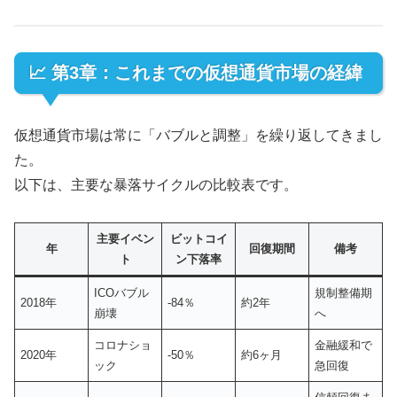
📈 第3章：これまでの仮想通貨市場の経緯
仮想通貨市場は常に「バブルと調整」を繰り返してきまし
た。
以下は、主要な暴落サイクルの比較表です。
主要イベン
ビットコイ
年
回復期間
備考
ト
ン下落率
ICOバブル
規制整備期
2018年
-84％
約2年
崩壊
へ
コロナショ
金融緩和で
2020年
-50％
約6ヶ月
ック
急回復