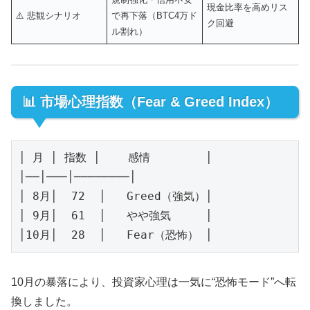
現金比率を高めリス
⚠️ 悲観シナリオ
で再下落（BTC4万ド
ク回避
ル割れ）
📊 市場心理指数（Fear & Greed Index）
│ 月 │ 指数 │    感情        │

│──│───│────────│

│ 8月│  72  │   Greed（強気）│

│ 9月│  61  │   やや強気     │

10月の暴落により、投資家心理は一気に“恐怖モード”へ転
換しました。