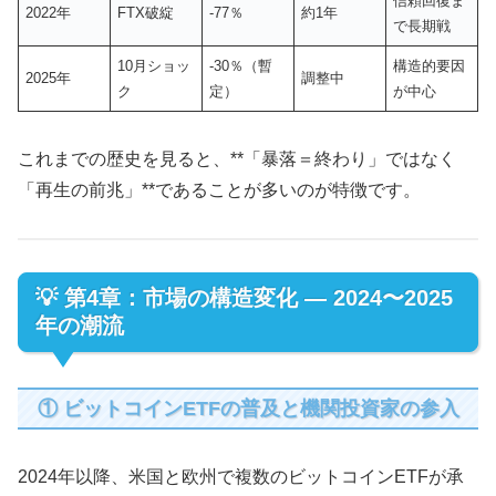
信頼回復ま
2022年
FTX破綻
-77％
約1年
で長期戦
10月ショッ
-30％（暫
構造的要因
2025年
調整中
ク
定）
が中心
これまでの歴史を見ると、**「暴落＝終わり」ではなく
「再生の前兆」**であることが多いのが特徴です。
💡 第4章：市場の構造変化 ― 2024〜2025
年の潮流
① ビットコインETFの普及と機関投資家の参入
2024年以降、米国と欧州で複数のビットコインETFが承