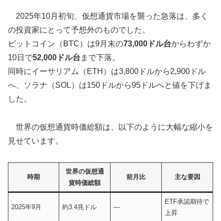
2025年10月初旬、仮想通貨市場を襲った急落は、多く
の投資家にとって予想外のものでした。
ビットコイン（BTC）は9月末の
73,000ドル台
からわずか
10日で
52,000ドル台
まで下落。
同時にイーサリアム（ETH）は3,800ドルから2,900ドル
へ、ソラナ（SOL）は150ドルから95ドルへと値を下げま
した。
世界の仮想通貨時価総額は、以下のように大幅な縮小を
見せています。
世界の仮想通
時期
前月比
主な要因
貨時価総額
ETF承認期待で
2025年9月
約3.4兆ドル
—
上昇