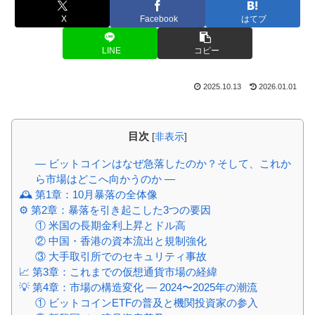
X
Facebook
はてブ
LINE
コピー
2025.10.13
2026.01.01
目次
[
非表示
]
― ビットコインはなぜ急落したのか？そして、これか
ら市場はどこへ向かうのか ―
🕰️ 第1章：10月暴落の全体像
⚙️ 第2章：暴落を引き起こした3つの要因
① 米国の長期金利上昇とドル高
② 中国・香港の資本流出と規制強化
③ 大手取引所でのセキュリティ事故
📈 第3章：これまでの仮想通貨市場の経緯
💡 第4章：市場の構造変化 ― 2024〜2025年の潮流
① ビットコインETFの普及と機関投資家の参入