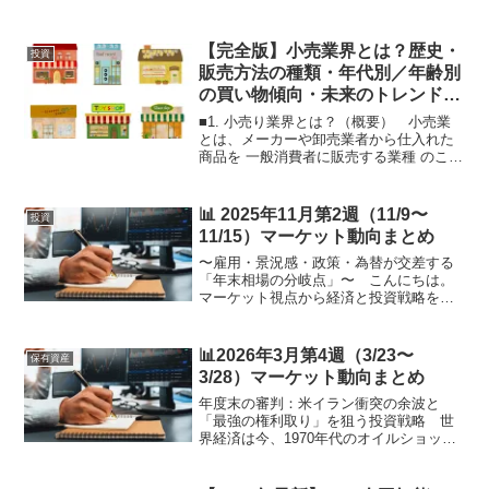
【完全版】小売業界とは？歴史・
投資
販売方法の種類・年代別／年齢別
の買い物傾向・未来のトレンドま
で徹底解説
■1. 小売り業界とは？（概要） 小売業
とは、メーカーや卸売業者から仕入れた
商品を 一般消費者に販売する業種 のこ
と。ただ商品を売るだけでなく、消費者
の生活を支える多くの機能を持つ。■小売
業の役割商品アソート（品揃え） 多様
📊 2025年11月第2週（11/9〜
投資
なメーカーの商品...
11/15）マーケット動向まとめ
〜雇用・景況感・政策・為替が交差する
「年末相場の分岐点」〜 こんにちは。
マーケット視点から経済と投資戦略を読
み解く本ブログです。今週は、11月第2週
（11/10〜11/14） に焦点を当てて「株価
を大きく動かしやすいイベント」を網羅
📊2026年3月第4週（3/23〜
保有資産
的に整理...
3/28）マーケット動向まとめ
年度末の審判：米イラン衝突の余波と
「最強の権利取り」を狙う投資戦略 世
界経済は今、1970年代のオイルショック
と2000年代の金融危機が同時に押し寄せ
たような、極めて複雑な局面を迎えてい