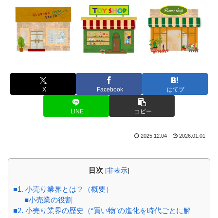
X
Facebook
はてブ
LINE
コピー
2025.12.04
2026.01.01
目次
[
非表示
]
■1. 小売り業界とは？（概要）
■小売業の役割
■2. 小売り業界の歴史（“買い物”の進化を時代ごとに解