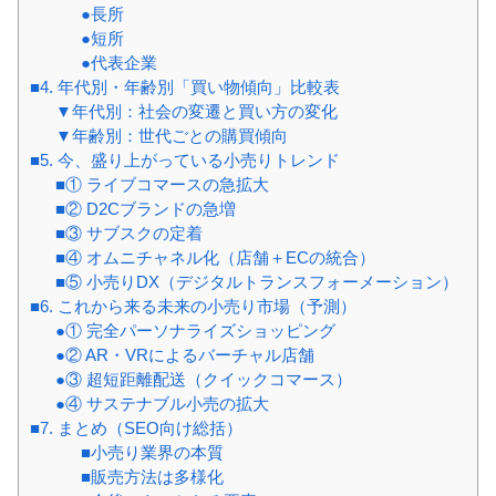
●長所
●短所
●代表企業
■4. 年代別・年齢別「買い物傾向」比較表
▼年代別：社会の変遷と買い方の変化
▼年齢別：世代ごとの購買傾向
■5. 今、盛り上がっている小売りトレンド
■① ライブコマースの急拡大
■② D2Cブランドの急増
■③ サブスクの定着
■④ オムニチャネル化（店舗＋ECの統合）
■⑤ 小売りDX（デジタルトランスフォーメーション）
■6. これから来る未来の小売り市場（予測）
●① 完全パーソナライズショッピング
●② AR・VRによるバーチャル店舗
●③ 超短距離配送（クイックコマース）
●④ サステナブル小売の拡大
■7. まとめ（SEO向け総括）
■小売り業界の本質
■販売方法は多様化