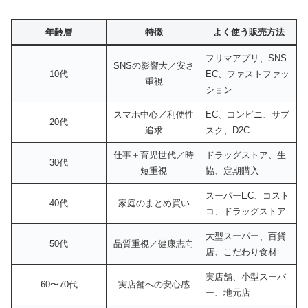
年齢層
特徴
よく使う販売方法
フリマアプリ、SNS
SNSの影響大／安さ
10代
EC、ファストファッ
重視
ション
スマホ中心／利便性
EC、コンビニ、サブ
20代
追求
スク、D2C
仕事＋育児世代／時
ドラッグストア、生
30代
短重視
協、定期購入
スーパーEC、コスト
40代
家庭のまとめ買い
コ、ドラッグストア
大型スーパー、百貨
50代
品質重視／健康志向
店、こだわり食材
実店舗、小型スーパ
60〜70代
実店舗への安心感
ー、地元店