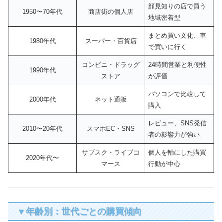
顔見知りの店で買う
1950〜70年代
商店街の個人店
地域密着型
まとめ買い文化、車
1980年代
スーパー・百貨店
で買いに行く
コンビニ・ドラッグ
24時間営業と利便性
1990年代
ストア
が評価
パソコンで比較して
2000年代
ネット通販
購入
レビュー、SNS発信
2010〜20年代
スマホEC・SNS
者の影響力が強い
サブスク・ライブコ
個人を軸にした購買
2020年代〜
マース
行動が中心
▼年齢別：世代ごとの購買傾向