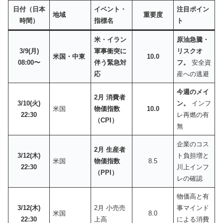
日付（日本
イベント・
注目ポイン
地域
重要度
時間）
指標名
ト
米・イラン
原油急騰・
3/9(月)
軍事衝突に
リスクオ
米国・中東
10.0
08:00〜
伴う緊急対
フ。
安全資
応
産への逃避
今週のメイ
2月 消費者
3/10(火)
ン。
インフ
米国
物価指数
10.0
22:30
レ再燃の有
（CPI）
無
企業のコス
2月 生産者
3/12(木)
ト負担増と
米国
物価指数
8.5
22:30
川上インフ
（PPI）
レの確認
物価高と有
3/12(木)
2月 小売売
事マインド
米国
8.0
22:30
上高
による消費