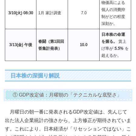
物価高による
個人の消費抑
3/10(火) 08:30
1月 家計調査
7.0
制がどの程度
深刻か。
日本株の命運
春闘（第1回回
を握る。
賃上
3/13(金) 午後
10.0
答集計発表）
げ率が
5.5%
を
超えるか。
日本株の深掘り解説
① GDP改定値：月曜朝の「テクニカルな底堅さ」
月曜日の朝一番に発表されるGDP改定値は、先んじて
出た法人企業統計の強さから、上方修正が期待されていま
す。これにより、日本経済が「リセッションではない」こ