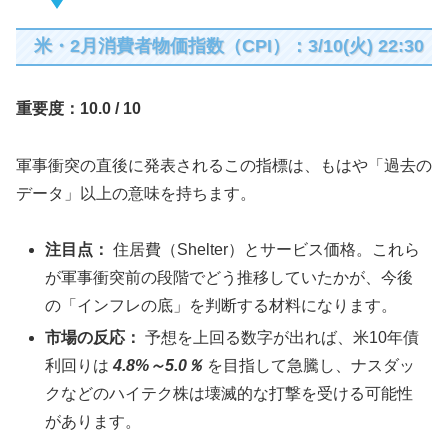
米・2月消費者物価指数（CPI）：3/10(火) 22:30
重要度：10.0 / 10
軍事衝突の直後に発表されるこの指標は、もはや「過去の
データ」以上の意味を持ちます。
注目点：
住居費（Shelter）とサービス価格。これら
が軍事衝突前の段階でどう推移していたかが、今後
の「インフレの底」を判断する材料になります。
市場の反応：
予想を上回る数字が出れば、米10年債
利回りは
4.8%～5.0％
を目指して急騰し、ナスダッ
クなどのハイテク株は壊滅的な打撃を受ける可能性
があります。