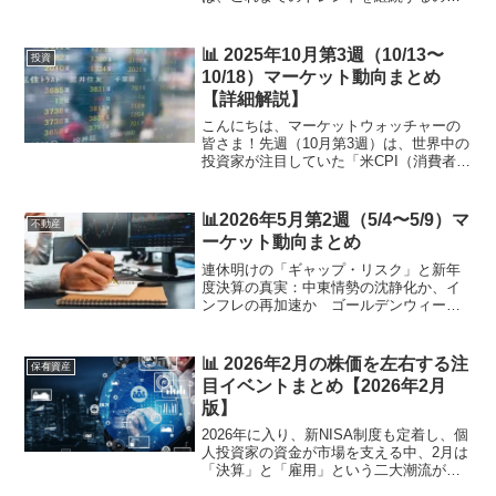
か、それとも大きな転換点を迎えるの
か、極めて重要な局面を迎えていま
す。 特に今週は、日本市場の命運を握
📊 2025年10月第3週（10/13〜
投資
る「日銀短観」と、世...
10/18）マーケット動向まとめ
【詳細解説】
こんにちは、マーケットウォッチャーの
皆さま！先週（10月第3週）は、世界中の
投資家が注目していた「米CPI（消費者物
価指数）」をはじめ、各国で金融政策・
インフレ・消費動向といった重要イベン
トが集中した週でした。さらに日本で
📊2026年5月第2週（5/4〜5/9）マ
不動産
は、政府の追加経済...
ーケット動向まとめ
連休明けの「ギャップ・リスク」と新年
度決算の真実：中東情勢の沈静化か、イ
ンフレの再加速か ゴールデンウィーク
の喧騒が続く日本。しかし、投資家の皆
様の視線は、連休明けの5月7日（木）に
待ち構える「咆哮するマーケット」に向
📊 2026年2月の株価を左右する注
保有資産
けられているはずです。...
目イベントまとめ【2026年2月
版】
2026年に入り、新NISA制度も定着し、個
人投資家の資金が市場を支える中、2月は
「決算」と「雇用」という二大潮流がマ
ーケットを飲み込みます。特に2月第1週