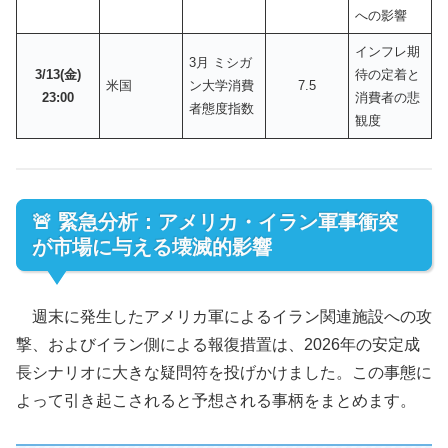
への影響
インフレ期
3月 ミシガ
3/13(金)
待の定着と
米国
ン大学消費
7.5
23:00
消費者の悲
者態度指数
観度
🚨 緊急分析：アメリカ・イラン軍事衝突
が市場に与える壊滅的影響
週末に発生したアメリカ軍によるイラン関連施設への攻
撃、およびイラン側による報復措置は、2026年の安定成
長シナリオに大きな疑問符を投げかけました。この事態に
よって引き起こされると予想される事柄をまとめます。