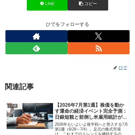
LINE
コピー
ひでをフォローする
ひで
関連記事
【2026年7月第1週】株価を動か
不動産
す運命の経済イベント完全予測：
日銀短観と前倒し米雇用統計が導
く激動のシナリオ
2026年もいよいよ後半戦へと突入する7月
第1週（6/29～7/4）。足元の株式市場
は、これまでのトレンドを継続するの