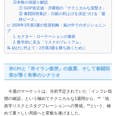
日本株の深掘り解説
① GDP改定値：月曜朝の「テクニカルな底堅さ」
② 春闘回答集計：日銀の利上げを決定づける「最
終ピース」
📈 2026年3月第2週の投資戦略：嵐の中でのポジショニン
グ
1. セクター・ローテーションの徹底
2. 数学的に見る「リスクのプレミアム」
📝 結びに代えて：2月第3週を勝ち抜くために
米CPIと「米イラン衝突」の激震、そして春闘回
答が導く有事のシナリオ
今週のマーケットは、当初予定されていた「インフレ指
標の確認」という極めてテクニカルな1週間から、**「地
政学リスクとスタグフレーションへの警戒」**という、極
めて重々しい局面へと変貌を遂げました。