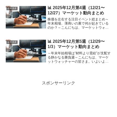
の米雇用統計から、後半の「エヌビディ
ア決算」に至るまでのシナリオを事前に
📊 2025年12月第4週（12/21〜
保有資産
把握しておく...
12/27）マーケット動向まとめ
株価を左右する注目イベント総まとめ～
年末相場、薄商いの裏で何が起きている
のか？～こんにちは、マーケットウォッ
チャーの皆さま。2025年もいよいよ大詰
め。**12月第4週（12/21〜12/27）**は、
クリスマス休暇と年末を控えた「超・特
📊 2025年12月第5週（12/29〜
保有資産
殊...
1/3）マーケット動向まとめ
～年末年始相場は“材料より需給”が支配す
る静かなる勝負週～こんにちは、マーケ
ットウォッチャーの皆さま。いよいよ迎
える 2025年の最終週（12/29〜1/3）。こ
の週は「イベントが少ない＝動かない」
と思われがちですが、実は 1年の総決算
とし...
スポンサーリンク