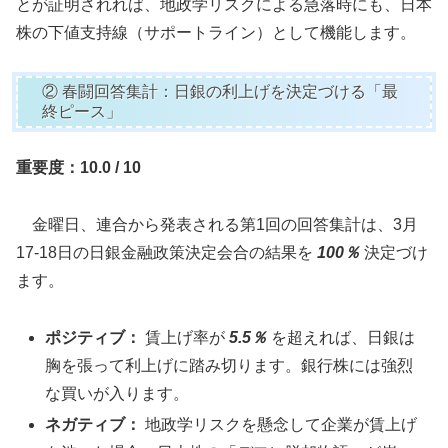
とが証明されれば、地政学リスクによる急落時にも、日本
株の下値支持線（サポートライン）として機能します。
② 春闘回答集計：日銀の利上げを決定づける「最
終ピース」
重要度：10.0 / 10
金曜日、連合から発表される第1回の回答集計は、3月
17-18日の日銀金融政策決定会合の結果を
100％
決定づけ
ます。
ポジティブ：
賃上げ率が
5.5％
を超えれば、日銀は
胸を張って利上げに踏み切ります。銀行株には強烈
な買いが入ります。
ネガティブ：
地政学リスクを懸念して企業が賃上げ