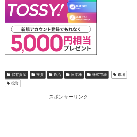
保有資産
投資
政治
日本株
株式市場
市場
投資
スポンサーリンク