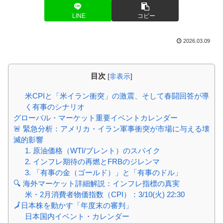
LINE
コピー
2026.03.09
目次
[
非表示
]
米CPIと「米イラン衝突」の激震、そして春闘回答が導
く有事のシナリオ
グローバル・マーケット重要イベントカレンダー
🚨 緊急分析：アメリカ・イラン軍事衝突が市場に与える壊
滅的影響
1. 原油価格（WTI/ブレント）のスパイク
2. インフレ期待の再燃とFRBのジレンマ
3. 「有事の金（ゴールド）」と「有事のドル」
🔍 海外マーケット詳細解説：インフレ指標の真実
米・2月消費者物価指数（CPI）：3/10(火) 22:30
🗾日本株を動かす「年度末の審判」
日本国内イベント・カレンダー