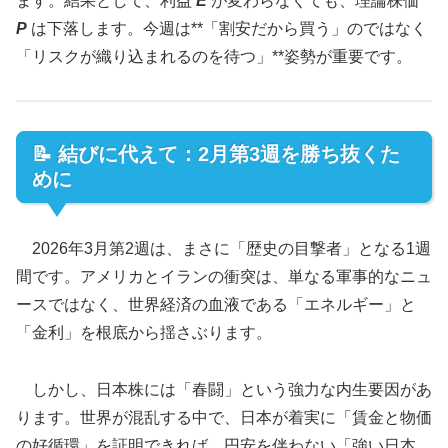
ます。結果として、利益
E
が変わらなくても、理論株価
P
は下落します。今週は**「割安だから買う」のではなく
「リスクが織り込まれるのを待つ」**姿勢が重要です。
📝 結びに代えて：2月第3週を勝ち抜くた
めに
2026年3月第2週は、まさに「歴史の目撃者」となる1週
間です。アメリカとイランの衝突は、単なる軍事的なニュ
ースではなく、世界経済の血液である「エネルギー」と
「金利」を根底から揺さぶります。
しかし、日本株には「春闘」という強力な内生要因があ
ります。世界が混乱する中で、日本が着実に「賃金と物価
の好循環」を証明できれば、円安を伴わない「強い日本