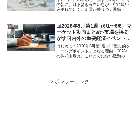
の朝に、灯る焚き火白い息が、空に吸い
込まれていく。朝露が凍りつく季節、バ
リアルト村には初雪が舞っていた。焚き
火のそばで、ミーナが手袋を脱ぎなが
ら、湯気の立つカップを差し出した。ミ
📊2026年6月第1週（6/1〜6/6）マ
不動産
ーナ「はい、ジンジャー...
ーケット動向まとめ~市場を揺る
がす国内外の重要経済イベント・
経済指標スケジュール徹底解説~
はじめに：2026年6月第1週が「歴史的タ
ーニングポイント」となる理由 2026年
の株式市場は、これまでにない激動のモ
メンタム（相場の勢い）の中にありま
す。米国におけるインフレの粘り強さと
労働市場の強靭さ、それを受けた
FRB（米連邦準備制度...
スポンサーリンク