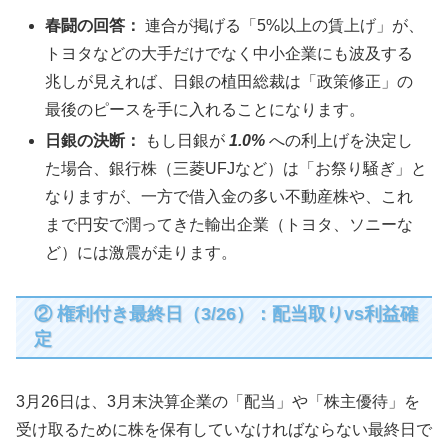
春闘の回答：
連合が掲げる「5%以上の賃上げ」が、
トヨタなどの大手だけでなく中小企業にも波及する
兆しが見えれば、日銀の植田総裁は「政策修正」の
最後のピースを手に入れることになります。
日銀の決断：
もし日銀が
1.0%
への利上げを決定し
た場合、銀行株（三菱UFJなど）は「お祭り騒ぎ」と
なりますが、一方で借入金の多い不動産株や、これ
まで円安で潤ってきた輸出企業（トヨタ、ソニーな
ど）には激震が走ります。
② 権利付き最終日（3/26）：配当取りvs利益確
定
3月26日は、3月末決算企業の「配当」や「株主優待」を
受け取るために株を保有していなければならない最終日で