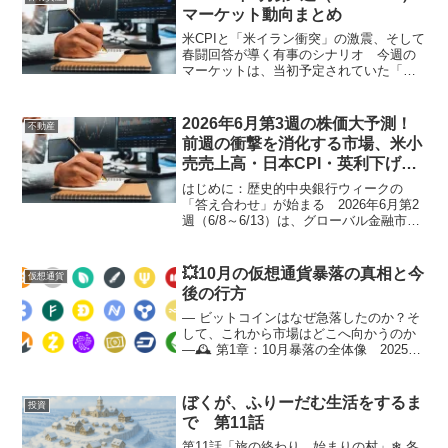
え、1...
マーケット動向まとめ
米CPIと「米イラン衝突」の激震、そして
春闘回答が導く有事のシナリオ 今週の
マーケットは、当初予定されていた「イ
ンフレ指標の確認」という極めてテクニ
カルな1週間から、**「地政学リスクとス
タグフレーションへの警戒」**という、
2026年6月第3週の株価大予測！
不動産
極めて重々しい...
前週の衝撃を消化する市場、米小
売売上高・日本CPI・英利下げ観
測が織りなす「実体経済の真実」
はじめに：歴史的中央銀行ウィークの
「答え合わせ」が始まる 2026年6月第2
週（6/8～6/13）は、グローバル金融市場
にとってまさに激動の1週間でした。米国
の5月消費者物価指数（CPI）の発表、そ
れを受けたFRB（連邦準備制度理事会）
💥10月の仮想通貨暴落の真相と今
仮想通貨
によ...
後の行方
― ビットコインはなぜ急落したのか？そ
して、これから市場はどこへ向かうのか
―🕰️ 第1章：10月暴落の全体像 2025年
10月初旬、仮想通貨市場を襲った急落
は、多くの投資家にとって予想外のもの
でした。ビットコイン（BTC）は9月末の
ぼくが、ふりーだむ生活をするま
投資
73,...
で 第11話
第11話「旅の終わり、始まりの村」❄ 冬