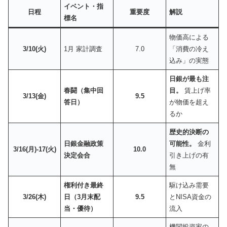
イベント・指
日程
重要度
解説
標名
物価高による
3/10(火)
1月 家計調査
7.0
「消費の冷え
込み」の実態
日銀が最も注
春闘（集中回
目。
賃上げ率
3/13(金)
9.5
答日）
が物価を超え
るか
歴史的決断の
日銀金融政策
可能性。
金利
3/16(月)-17(火)
10.0
決定会合
引き上げの有
無
権利付き最終
駆け込み需要
3/26(木)
日（3月末配
9.5
とNISA資金の
当・優待）
流入
機関投資家の