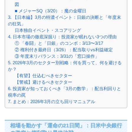
図
■ メジャーSQ（3/20）：魔の金曜日
3. 【日本編】3月の特濃イベント：日銀の決断と「年度末
の狂気」
日本独自イベント・スコアリング
4. 日本市場の徹底深掘り：投資家が眠れない3つの理由
① 「春闘」と「日銀」のコンボ：3/13〜3/17
② 権利付き最終日（3/26）：配当取りvs利益確定
③ 年度末リバランス：3/31の「窓口操作」
5. 2026年3月のセクター別戦略：何を買って、何を避ける
か？
【有望】仕込むべきセクター
【警戒】避けるべきセクター
6. 投資家が知っておくべき「3月の数学」：配当利回りと
税率の罠
7. まとめ：2026年3月の立ち回りマニュアル
相場を動かす「運命の21日間」：日米中央銀行