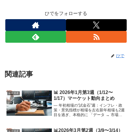
ひでをフォローする
ひで
関連記事
📊 2026年1月第3週（1/12〜
保有資産
1/17）マーケット動向まとめ
― 年初相場の“試金石”週：インフレ・政
策・景気指標が相場を左右新年相場も2週
目を過ぎ、本格的に 「データ → 市場コ
ンセンサス → 金融政策の読み直し」 と
いう週になりました。1月1週目・2週目で
出揃った雇用統計や早期景気指標を踏ま
📊2026年3月第2週（3/9〜3/14）
保有資産