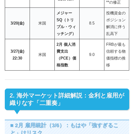
**の修正
メジャー
投機資金の
SQ（トリ
ポジション
3/20(金)
米国
8.5
プル・ウィ
解消に伴う
ッチング）
乱高下
2月 個人消
FRBが最も
3/27(金)
費支出
信頼する物
米国
9.0
22:30
（PCE）価
価指標の推
格指数
移
2. 海外マーケット詳細解説：金利と雇用が
織りなす「二重奏」
■ 2月 雇用統計（3/6）：もはや「強すぎるこ
と」はリスク