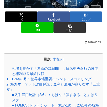
X
Facebook
はてブ
LINE
コピー
2026.03.05
目次
[
非表示
]
相場を動かす「運命の21日間」：日米中央銀行の激突
と権利取り最終決戦
1. 2026年3月：世界市場重要イベント・スコアリング
2. 海外マーケット詳細解説：金利と雇用が織りなす「二重
奏」
■ 2月 雇用統計（3/6）：もはや「強すぎること」はリ
スク
■ FOMCとドットチャート（3/17-18）：2026年の航海