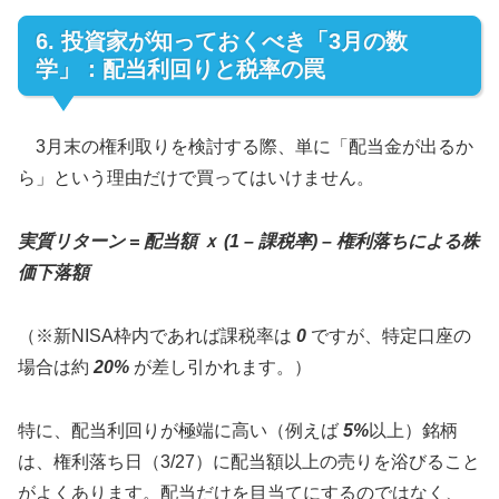
6. 投資家が知っておくべき「3月の数
学」：配当利回りと税率の罠
3月末の権利取りを検討する際、単に「配当金が出るか
ら」という理由だけで買ってはいけません。
実質リターン = 配当額 ｘ (1 – 課税率) – 権利落ちによる株
価下落額
（※新NISA枠内であれば課税率は
0
ですが、特定口座の
場合は約
20%
が差し引かれます。）
特に、配当利回りが極端に高い（例えば
5%
以上）銘柄
は、権利落ち日（3/27）に配当額以上の売りを浴びること
がよくあります。配当だけを目当てにするのではなく、