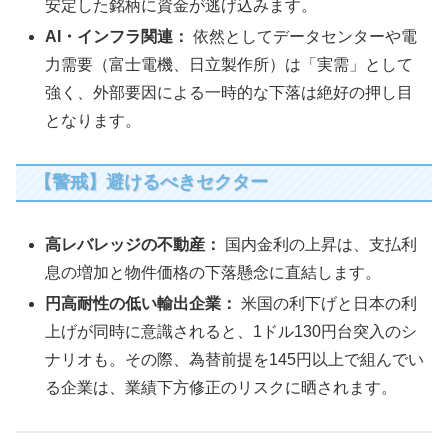
安定した銘柄に資金が逃げ込みます。
AI・インフラ関連：
依然としてデータセンターや電
力需要（富士電機、日立製作所）は「実需」として
強く、外部要因による一時的な下落は絶好の押し目
となります。
【警戒】避けるべきセクター
高レバレッジの不動産：
国内金利の上昇は、支払利
息の増加と物件価格の下落懸念に直結します。
円高耐性の低い輸出企業：
米国の利下げと日本の利
上げが同時に意識されると、1ドル130円台突入のシ
ナリオも。その際、為替前提を145円以上で組んでい
る企業は、業績下方修正のリスクに晒されます。