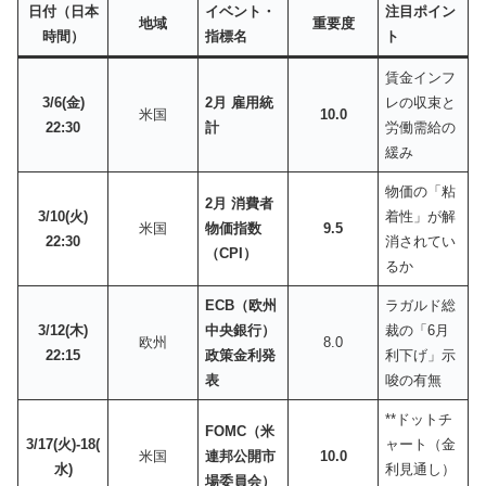
日付（日本
イベント・
注目ポイン
地域
重要度
時間）
指標名
ト
賃金インフ
3/6(金)
2月 雇用統
レの収束と
米国
10.0
22:30
計
労働需給の
緩み
物価の「粘
2月 消費者
3/10(火)
着性」が解
米国
物価指数
9.5
22:30
消されてい
（CPI）
るか
ECB（欧州
ラガルド総
3/12(木)
中央銀行）
裁の「6月
欧州
8.0
22:15
政策金利発
利下げ」示
表
唆の有無
**ドットチ
FOMC（米
3/17(火)-18(
ャート（金
米国
連邦公開市
10.0
水)
利見通し）
場委員会）