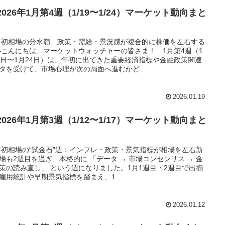
 2026年1月第4週（1/19〜1/24）マーケット動向まと
年初相場の分水嶺、政策・需給・景況感が複合的に株価を左右する
―こんにちは、マーケットウォッチャーの皆さま！ 1月第4週（1
9日〜1月24日）は、年初に出てきた重要経済指標や金融政策関連
タを受けて、市場心理が次の局面へ進むかど...
2026.01.19
 2026年1月第3週（1/12〜1/17）マーケット動向まと
年初相場の“試金石”週：インフレ・政策・景気指標が相場を左右新
場も2週目を過ぎ、本格的に 「データ → 市場コンセンサス → 金
策の読み直し」 という週になりました。1月1週目・2週目で出揃
雇用統計や早期景気指標を踏まえ、1...
2026.01.12