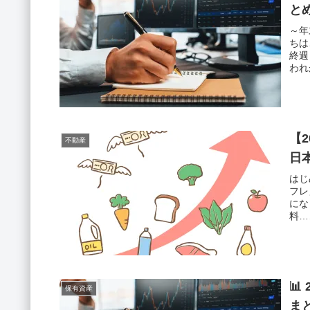
と
～年
ちは
終週
われ
【
不動産
日
はじ
フレ
にな
料…
📊
保有資産
ま