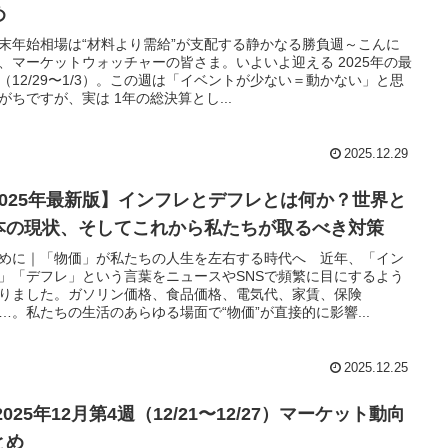
め
末年始相場は“材料より需給”が支配する静かなる勝負週～こんに
、マーケットウォッチャーの皆さま。いよいよ迎える 2025年の最
（12/29〜1/3）。この週は「イベントが少ない＝動かない」と思
がちですが、実は 1年の総決算とし...
2025.12.29
2025年最新版】インフレとデフレとは何か？世界と
本の現状、そしてこれから私たちが取るべき対策
めに｜「物価」が私たちの人生を左右する時代へ 近年、「イン
」「デフレ」という言葉をニュースやSNSで頻繁に目にするよう
りました。ガソリン価格、食品価格、電気代、家賃、保険
…。私たちの生活のあらゆる場面で“物価”が直接的に影響...
2025.12.25
 2025年12月第4週（12/21〜12/27）マーケット動向
とめ