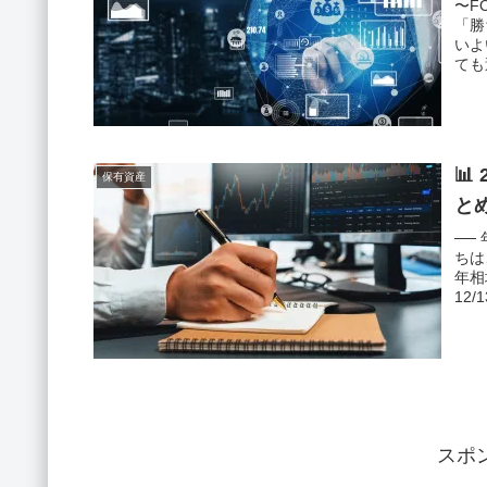
〜F
「勝
いよ
ても
📊
保有資産
と
──
ちは
年相
12
スポ