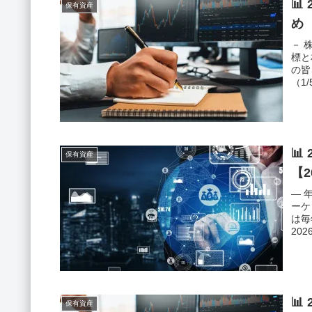
📊
保有資産
め
－ 
標と
の皆
（1

保有資産
【2
― 
ーケ
は毎
20
📊
保有資産