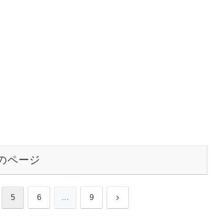
のページ
次
5
6
…
9