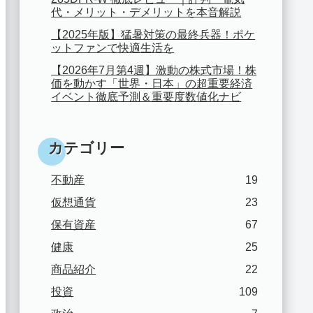
代・メリット・デメリットを本音解説
【2025年版】猛暑対策の最終兵器！ポケ
ットファンで快適生活を
【2026年7月第4週】激動の株式市場！株
価を動かす「世界・日本」の超重要経済
イベント徹底予測＆重要度数値化ナビ
カテゴリー
不動産
19
仮想通貨
23
保有資産
67
健康
25
商品紹介
22
投資
109