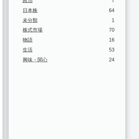
政治
7
日本株
64
未分類
1
株式市場
70
物語
16
生活
53
興味・関心
24