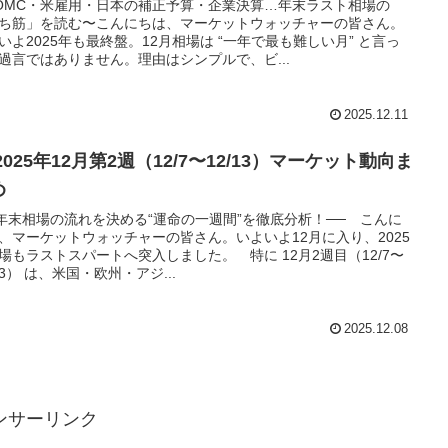
OMC・米雇用・日本の補正予算・企業決算…年末ラスト相場の
ち筋」を読む〜こんにちは、マーケットウォッチャーの皆さん。
いよ2025年も最終盤。12月相場は “一年で最も難しい月” と言っ
過言ではありません。理由はシンプルで、ビ...
2025.12.11
 2025年12月第2週（12/7〜12/13）マーケット動向ま
め
 年末相場の流れを決める“運命の一週間”を徹底分析！── こんに
、マーケットウォッチャーの皆さん。いよいよ12月に入り、2025
場もラストスパートへ突入しました。 特に 12月2週目（12/7〜
/13） は、米国・欧州・アジ...
2025.12.08
ンサーリンク