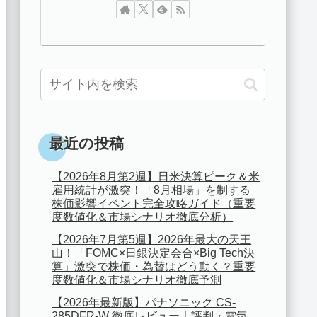
最近の投稿
【2026年8月第2週】日米決算ピーク＆米
雇用統計が激突！「8月相場」を制する
株価影響イベント完全攻略ガイド（重要
度数値化＆市場シナリオ徹底分析）
【2026年7月第5週】2026年最大の天王
山！「FOMC×日銀決定会合×Big Tech決
算」激突で株価・為替はどう動く？重要
度数値化＆市場シナリオ徹底予測
【2026年最新版】パナソニック CS-
285DFR-W 徹底レビュー｜評判・電気