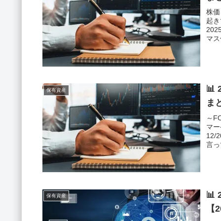
株価
起き
20
マス
📊
保有資産
ま
～F
マー
12
言っ

保有資産
【2