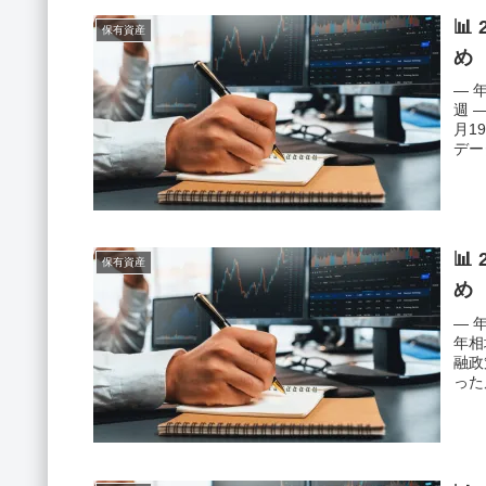
📊
保有資産
め
― 
週 
月1
デー
📊
保有資産
め
― 
年相
融政
った