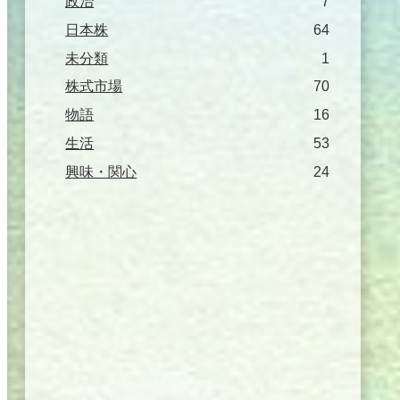
政治
7
日本株
64
未分類
1
株式市場
70
物語
16
生活
53
興味・関心
24