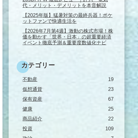
代・メリット・デメリットを本音解説
【2025年版】猛暑対策の最終兵器！ポケ
ットファンで快適生活を
【2026年7月第4週】激動の株式市場！株
価を動かす「世界・日本」の超重要経済
イベント徹底予測＆重要度数値化ナビ
カテゴリー
不動産
19
仮想通貨
23
保有資産
67
健康
25
商品紹介
22
投資
109