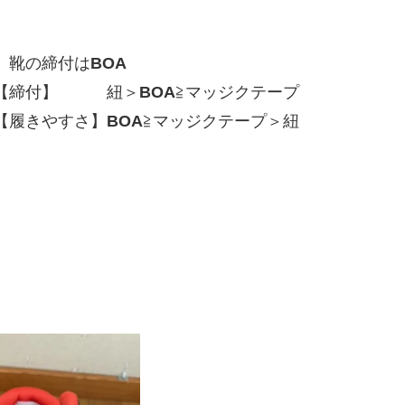
靴の締付は
BOA
【締付】 紐＞
BOA
≧マッジクテープ
【履きやすさ】
BOA
≧マッジクテープ＞紐