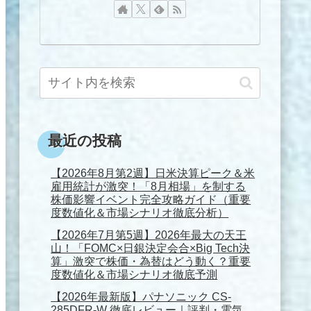
最近の投稿
【2026年8月第2週】日米決算ピーク＆米
雇用統計が激突！「8月相場」を制する
株価影響イベント完全攻略ガイド（重要
度数値化＆市場シナリオ徹底分析）
【2026年7月第5週】2026年最大の天王
山！「FOMC×日銀決定会合×Big Tech決
算」激突で株価・為替はどう動く？重要
度数値化＆市場シナリオ徹底予測
【2026年最新版】パナソニック CS-
285DFR-W 徹底レビュー｜評判・電気