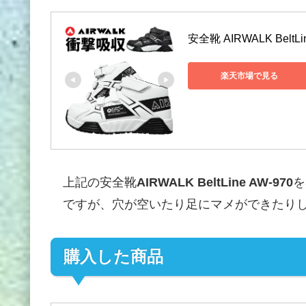
安全靴 AIRWALK BeltLin
楽天市場で見る
上記の安全靴
AIRWALK BeltLine AW-970
を
ですが、穴が空いたり足にマメができたりし
購入した商品