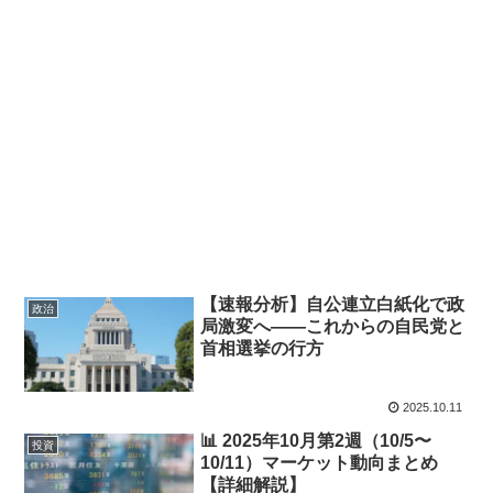
【速報分析】自公連立白紙化で政
政治
局激変へ――これからの自民党と
首相選挙の行方
2025.10.11
📊 2025年10月第2週（10/5〜
投資
10/11）マーケット動向まとめ
【詳細解説】