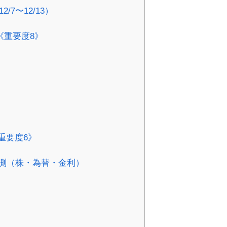
/7〜12/13）
《重要度8》
重要度6》
ト予測（株・為替・金利）