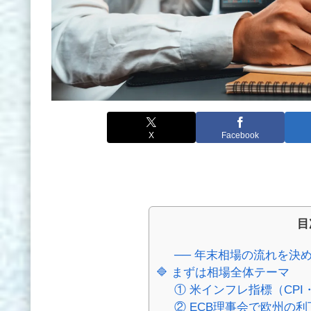
X
Facebook
目
── 年末相場の流れを決
🔷 まずは相場全体テーマ
① 米インフレ指標（CPI
② ECB理事会で欧州の