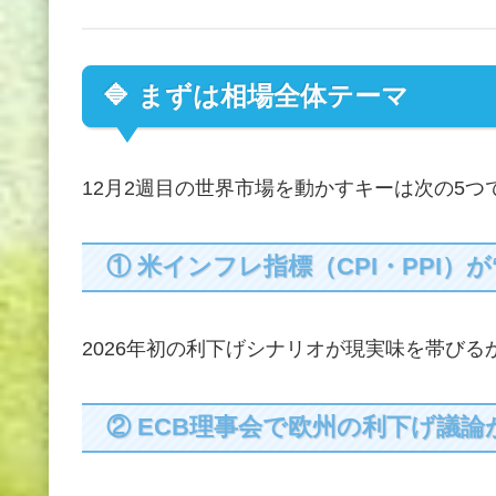
🔷 まずは相場全体テーマ
12月2週目の世界市場を動かすキーは次の5つ
① 米インフレ指標（CPI・PPI）
2026年初の利下げシナリオが現実味を帯び
② ECB理事会で欧州の利下げ議論