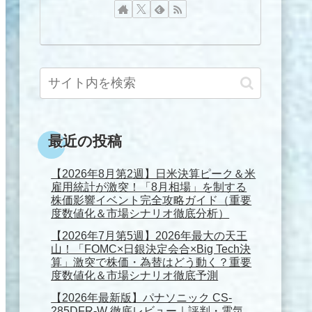
最近の投稿
【2026年8月第2週】日米決算ピーク＆米
雇用統計が激突！「8月相場」を制する
株価影響イベント完全攻略ガイド（重要
度数値化＆市場シナリオ徹底分析）
【2026年7月第5週】2026年最大の天王
山！「FOMC×日銀決定会合×Big Tech決
算」激突で株価・為替はどう動く？重要
度数値化＆市場シナリオ徹底予測
【2026年最新版】パナソニック CS-
285DFR-W 徹底レビュー｜評判・電気