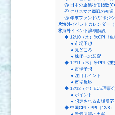
③ 日本の企業物価指数(
④ クリスマス商戦の初
⑤ 年末ファンドの“ポジ
🌍海外イベントカレンダー（12
🌍海外イベント詳細解説
◆ 12/10（水）米CPI《
● 市場予想
● 見どころ
● 株価への影響
◆ 12/11（木）米PPI《
● 市場予想
● 注目ポイント
● 市場反応
◆ 12/12（金）ECB理
● ポイント
● 想定される市場反応
◆ 中国CPI・PPI（12/
● 景気回復のカギ