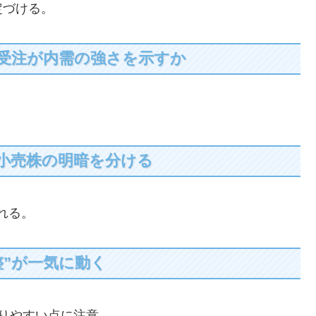
定づける。
機械受注が内需の強さを示すか
小売株の明暗を分ける
揺れる。
整”が一気に動く
がりやすい点に注意。