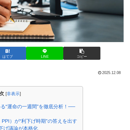
はてブ
LINE
コピー
2025.12.08
次
[
非表示
]
める“運命の一週間”を徹底分析！──
・PPI）が“利下げ時期”の答えを出す
利下げ議論が本格化