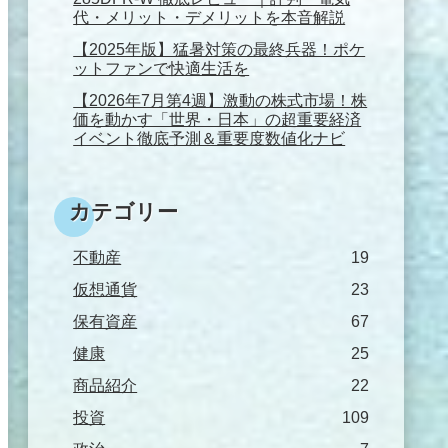
代・メリット・デメリットを本音解説
【2025年版】猛暑対策の最終兵器！ポケ
ットファンで快適生活を
【2026年7月第4週】激動の株式市場！株
価を動かす「世界・日本」の超重要経済
イベント徹底予測＆重要度数値化ナビ
カテゴリー
不動産
19
仮想通貨
23
保有資産
67
健康
25
商品紹介
22
投資
109