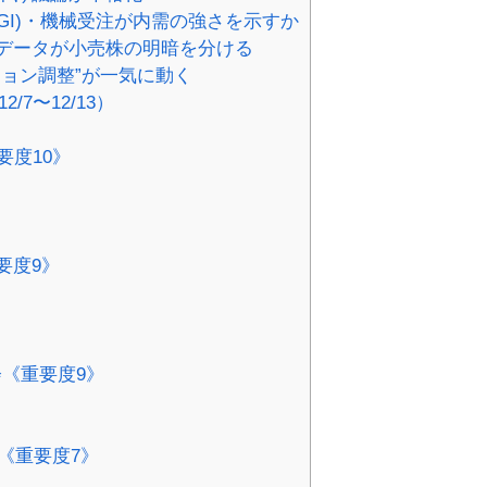
CGI)・機械受注が内需の強さを示すか
週データが小売株の明暗を分ける
ション調整”が一気に動く
/7〜12/13）
重要度10》
重要度9》
事会《重要度9》
8）《重要度7》