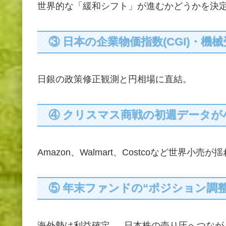
世界的な「緩和シフト」が進むかどうかを決
③ 日本の企業物価指数(CGI)・
日銀の政策修正観測と円相場に直結。
④ クリスマス商戦の初週データが
Amazon、Walmart、Costcoなど世界小売が
⑤ 年末ファンドの“ポジション調
海外勢は利益確定 → 日本株の売り圧へつな