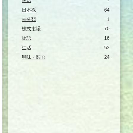
政治
7
日本株
64
未分類
1
株式市場
70
物語
16
生活
53
興味・関心
24