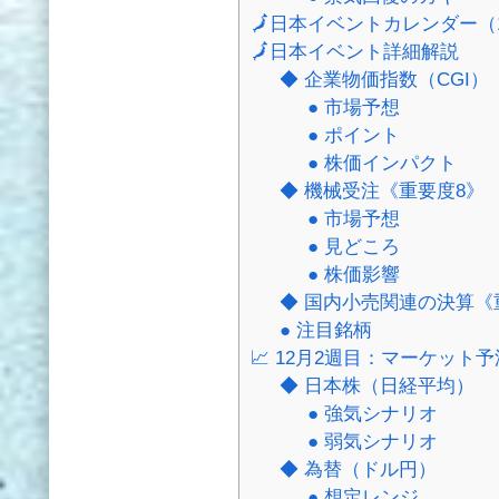
🗾日本イベントカレンダー（12
🗾日本イベント詳細解説
◆ 企業物価指数（CGI）
● 市場予想
● ポイント
● 株価インパクト
◆ 機械受注《重要度8》
● 市場予想
● 見どころ
● 株価影響
◆ 国内小売関連の決算《
● 注目銘柄
📈 12月2週目：マーケッ
◆ 日本株（日経平均）
● 強気シナリオ
● 弱気シナリオ
◆ 為替（ドル円）
● 想定レンジ