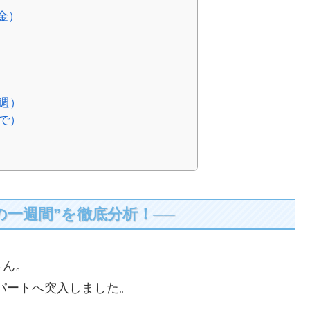
金）
3週）
まで）
の一週間”を徹底分析！──
さん。
スパートへ突入しました。