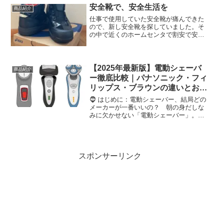
よく目にする「PPV（ペイ・パー・ビュ
安全靴で、安全生活を
商品紹介
ー）」。2026年現在、ス...
仕事で使用していた安全靴が痛んできた
ので、新し安全靴を探していました。そ
の中で近くのホームセンタで割安で安全
靴が売っていたので購入しました。
WINJOB CP304 BOA BLK EDITIONを購
入したのでそちらのレビューをしますの
で...
【2025年最新版】電動シェーバ
商品紹介
ー徹底比較｜パナソニック・フィ
リップス・ブラウンの違いとおす
すめ機種を解説
🧔 はじめに：電動シェーバー、結局どの
メーカーが一番いいの？ 朝の身だしな
みに欠かせない「電動シェーバー」。
現在、日本の家電量販店やネット通販で
主に人気を集めているのは、**パナソニ
ック（Panasonic）・フィリップス
（Philips...
スポンサーリンク