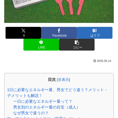
X
Facebook
はてブ
LINE
コピー
2025.05.14
目次
[
非表示
]
1日に必要なエネルギー量、男女でどう違う？メリット・
デメリットも解説！
一日に必要なエネルギー量って？
男女別のエネルギー量の目安（成人）
なぜ男女で違うの？