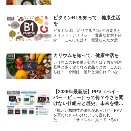
ある方に向けて、「1日に必要な炭水化物
の量」と「そのメリット・デメリット」
についてわかりやすく解説していきま
す。そもそも炭水化物っ...
ビタミンB1を知って、健康生活
健康
を
ビタミンB1、足りてる？1日の必要量と
メリット・デメリット、豊富な食材も紹
介！ こんにちは！ 最近なんだか疲れ
やすい、イライラしやすい…そんな方は
「ビタミンB1」が不足しているかもしれ
ません。 今日は、ビタミンB1の基本か
カリウムを知って、健康生活を
健康
ら、1日にどれくら...
カリウムの必要量と効果とは？男女別の
基準と多く含まれる食品まとめ こんに
ちは！ 今回は、意外と知られていない
「カリウム」についてご紹介します。
「カリウムってバナナに多いんでし
ょ？」というイメージは正解ですが、実
はそれ以上に知っておくと役立つ...
【2026年最新版】PPV（ペイ・
商品紹介
パー・ビュー）って何？今さら聞
けない仕組みと歴史、未来を徹底
解説！
「観たい格闘技の試合があるけど、PPV
を買わなきゃいけないって言われ
た……」 「サブスクに入っているの
に、さらにお金を払うの？ どういうこ
と？」 最近、ネットニュースやSNSで