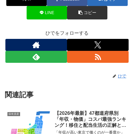
LINE
コピー
ひでをフォローする
ひで
関連記事
【2026年最新】47都道府県別
保有資産
「年収・物価」コスパ最強ランキ
ング！移住と配当生活の正解と
は？
「年収が高い東京で働くのが一番豊か」