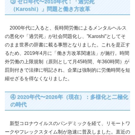
③ ゼロ年代〜2010年代：「過労死
（Karoshi）」問題と働き方改革
2000年代に入ると、長時間労働によるメンタルヘルス
の悪化や「過労死」が社会問題化し、”Karoshi”としてそ
のまま世界の辞書に載る事態となりました。これを是正す
るため、2019年4月に「働き方改革関連法」が施行。時間
外労働の上限規制（原則として月45時間、年360時間）が
罰則付きで法律に明記され、企業は強制的に労働時間を短
縮せざるを得なくなりました。
④ 2020年代〜2026年（現在）：多様化と二極化
の時代
新型コロナウイルスのパンデミックを経て、リモートワ
ークやフレックスタイム制が急速に普及しました。直近の