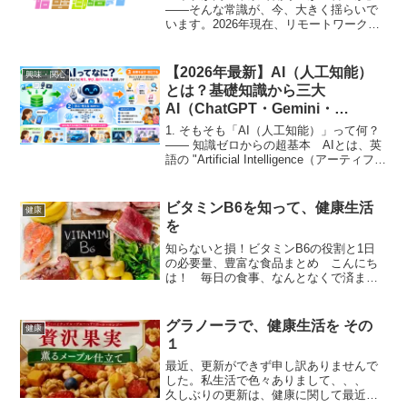
――そんな常識が、今、大きく揺らいで
います。2026年現在、リモートワークの
定着と地方への企業分散が進み、私たち
のライフスタイルは「どこで稼ぐか」か
ら「どこで、いくら残すか」へとシフト
【2026年最新】AI（人工知能）
興味・関心
しました。額面の年収...
とは？基礎知識から三大
AI（ChatGPT・Gemini・
Claude）徹底比較＆生活活用術
1. そもそも「AI（人工知能）」って何？
まで
―― 知識ゼロからの超基本 AIとは、英
語の "Artificial Intelligence（アーティフィ
シャル・インテリジェンス）" の略で、日
本語では「人工知能」と呼ばれます。も
っと噛み砕い...
ビタミンB6を知って、健康生活
健康
を
知らないと損！ビタミンB6の役割と1日
の必要量、豊富な食品まとめ こんにち
は！ 毎日の食事、なんとなくで済ませ
ていませんか？ 今回は“縁の下の力持
ち”とも言えるビタミンB6についてご紹介
します。実はこの栄養素、体にとってか
グラノーラで、健康生活を その
健康
なり重要なんです！...
１
最近、更新ができず申し訳ありませんで
した。私生活で色々ありまして、、、
久しぶりの更新は、健康に関して最近食