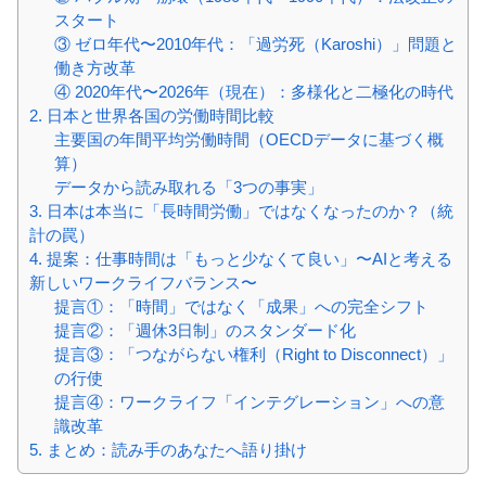
スタート
③ ゼロ年代〜2010年代：「過労死（Karoshi）」問題と
働き方改革
④ 2020年代〜2026年（現在）：多様化と二極化の時代
2. 日本と世界各国の労働時間比較
主要国の年間平均労働時間（OECDデータに基づく概
算）
データから読み取れる「3つの事実」
3. 日本は本当に「長時間労働」ではなくなったのか？（統
計の罠）
4. 提案：仕事時間は「もっと少なくて良い」〜AIと考える
新しいワークライフバランス〜
提言①：「時間」ではなく「成果」への完全シフト
提言②：「週休3日制」のスタンダード化
提言③：「つながらない権利（Right to Disconnect）」
の行使
提言④：ワークライフ「インテグレーション」への意
識改革
5. まとめ：読み手のあなたへ語り掛け