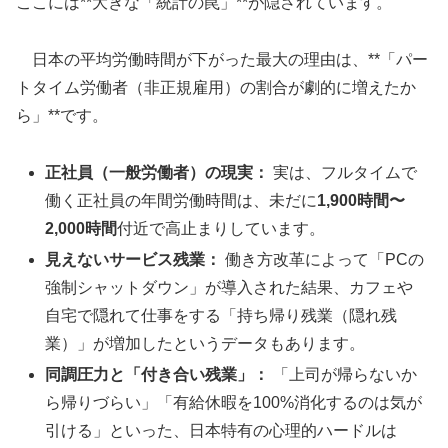
ここには**大きな「統計の罠」**が隠されています。
日本の平均労働時間が下がった最大の理由は、**「パー
トタイム労働者（非正規雇用）の割合が劇的に増えたか
ら」**です。
正社員（一般労働者）の現実：
実は、フルタイムで
働く正社員の年間労働時間は、未だに
1,900時間〜
2,000時間
付近で高止まりしています。
見えないサービス残業：
働き方改革によって「PCの
強制シャットダウン」が導入された結果、カフェや
自宅で隠れて仕事をする「持ち帰り残業（隠れ残
業）」が増加したというデータもあります。
同調圧力と「付き合い残業」：
「上司が帰らないか
ら帰りづらい」「有給休暇を100%消化するのは気が
引ける」といった、日本特有の心理的ハードルは