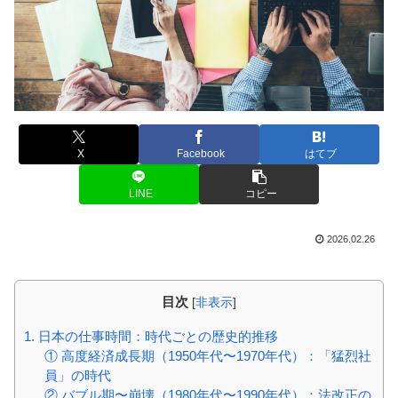
X
Facebook
はてブ
LINE
コピー
2026.02.26
目次
[
非表示
]
1. 日本の仕事時間：時代ごとの歴史的推移
① 高度経済成長期（1950年代〜1970年代）：「猛烈社
員」の時代
② バブル期〜崩壊（1980年代〜1990年代）：法改正の