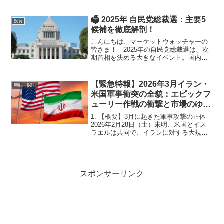
べているグラノーラについてです。参考
になれば、幸いですグラノーラって？
グラノーラは、オーツ（オートミー
🗳️ 2025年 自民党総裁選：主要5
投資
ル）、ナッツ、シード、ドライ...
候補を徹底解剖！
こんにちは、マーケットウォッチャーの
皆さま！ 2025年の自民党総裁選は、次
期首相を決める大きなイベント。国内外
の投資家にとっても「誰が政権を担う
か」は日本経済の方向性を占うカギとな
ります。今回は有力候補とされる 高市早
【緊急特報】2026年3月イラン・
興味・関心
苗・小林鷹之・林芳正...
米国軍事衝突の全貌：エピックフ
ューリー作戦の衝撃と市場のゆく
え
1. 【概要】3月に起きた軍事攻撃の正体
2026年2月28日（土）未明、米国とイス
ラエルは共同で、イランに対する大規模
な軍事作戦**「エピック・フューリー
（Operation Epic Fury：壮絶な怒り）」**
を開始しました。 この攻...
スポンサーリンク