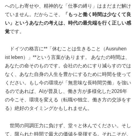
へのしわ寄せや、精神的な「仕事の縛り」はまだまだ解け
ていません。だからこそ、
「もっと働く時間は少なくて良
い」というあなたの考えは、時代の最先端を行く正しい感
覚
です。
ドイツの格言に**「休むことは生きること（Ausruhen
ist leben）」**という言葉があります。 あなたの時間は、
あなたの命そのものです。会社のためにすり減らすのでは
なく、あなた自身の人生を豊かにするために時間を使って
ください。もし今の環境が「無意味な長時間労働」を強い
るのであれば、AIが普及し、働き方が多様化した2026年
の今こそ、環境を変える（転職や独立、働き方の交渉をす
る）絶好のタイミングかもしれません。
世間の同調圧力に負けず、堂々と休んでください。そし
て、限られた時間で最大の価値を発揮する。それこそが、