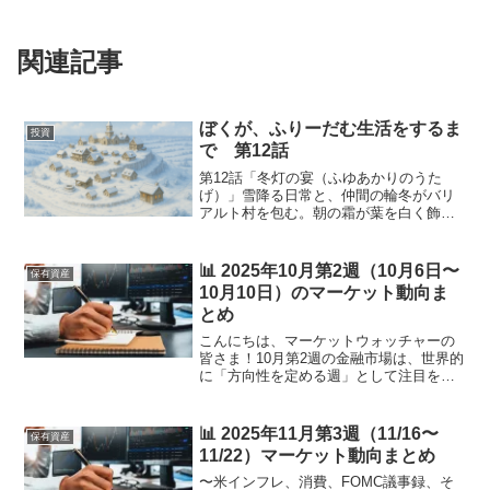
関連記事
ぼくが、ふりーだむ生活をするま
投資
で 第12話
第12話「冬灯の宴（ふゆあかりのうた
げ）」雪降る日常と、仲間の輪冬がバリ
アルト村を包む。朝の霜が葉を白く飾
り、吐息は雲と同じ色だった。けれど村
人たちの心は、穏やかに溶け合ってい
た。ミーナは広場の中心に設置された舞
📊 2025年10月第2週（10月6日〜
保有資産
台で、子どもたちへ歌の練習を...
10月10日）のマーケット動向ま
とめ
こんにちは、マーケットウォッチャーの
皆さま！10月第2週の金融市場は、世界的
に「方向性を定める週」として注目を集
めています。前週までのFOMC・日銀会
合・総裁選報道などを経て、投資家心理
はようやく落ち着きを取り戻しつつあり
📊 2025年11月第3週（11/16〜
保有資産
ますが、今週は 「...
11/22）マーケット動向まとめ
〜米インフレ、消費、FOMC議事録、そ