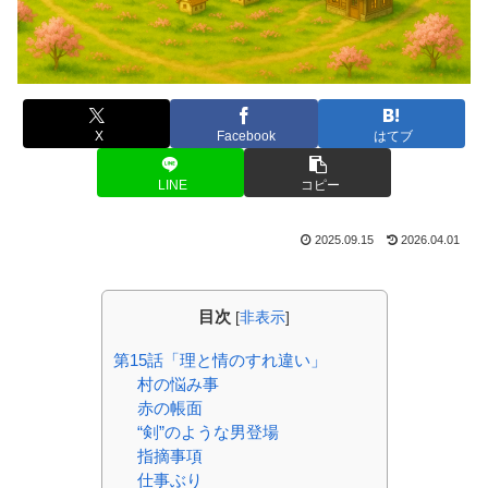
X
Facebook
はてブ
LINE
コピー
2025.09.15
2026.04.01
目次
[
非表示
]
第15話「理と情のすれ違い」
村の悩み事
赤の帳面
“剣”のような男登場
指摘事項
仕事ぶり