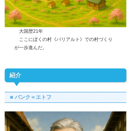
大国歴21年
ここにぼくの村《バリアルト》での村づくり
が一歩進んだ。
紹介
■
バンク＝エトフ