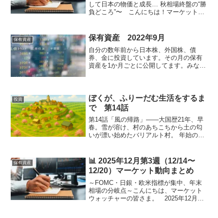
して日本の物価と成長… 秋相場終盤の“勝
負どころ”〜 こんにちは！マーケットウ
ォッチャーの皆さま。 11月相場も後半
戦へ突入し、2025年11月3週目（11/17〜
11/21）は「米国インフレ指標」「消...
保有資産 2022年9月
保有資産
自分の数年前から日本株、外国株、債
券、金に投資しています。その月の保有
資産を1か月ごとに公開してます。みなさ
まのポートフォリオを参考になればいい
と思います。 最終判断は自分自身で判
断をおこなってください。資産総額を発
表日本株 約213万円 ...
ぼくが、ふりーだむ生活をするま
投資
で 第14話
第14話「風の帰路」――大国歴21年、早
春。雪が溶け、村のあちこちから土の匂
いが漂い始めたバリアルト村。 年始の祭
り「雪迎えの宴」から数週間。あの夜の
灯火と笑顔が心に残ったまま、人々は静
かな日常に戻りつつあった。だが、あの
📊 2025年12月第3週（12/14〜
保有資産
日の終わりから、ル...
12/20）マーケット動向まとめ
～FOMC・日銀・欧米指標が集中、年末
相場の分岐点～こんにちは、マーケット
ウォッチャーの皆さま。 2025年12月第
3週（12/14〜12/20）は、**年末相場の方
向性を決定づける「最重要ウィーク」**