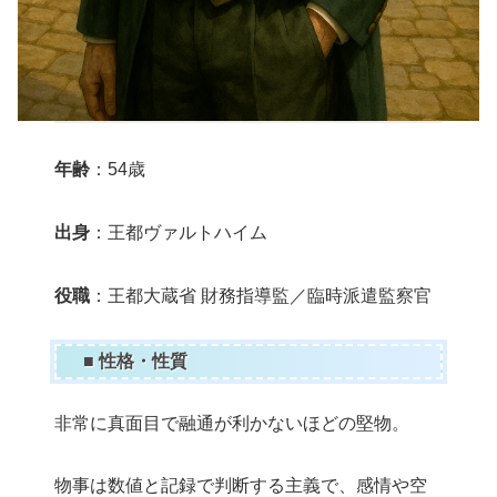
年齢
：54歳
出身
：王都ヴァルトハイム
役職
：王都大蔵省 財務指導監／臨時派遣監察官
■ 性格・性質
非常に真面目で融通が利かないほどの堅物。
物事は数値と記録で判断する主義で、感情や空