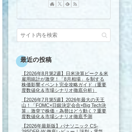
最近の投稿
【2026年8月第2週】日米決算ピーク＆米
雇用統計が激突！「8月相場」を制する
株価影響イベント完全攻略ガイド（重要
度数値化＆市場シナリオ徹底分析）
【2026年7月第5週】2026年最大の天王
山！「FOMC×日銀決定会合×Big Tech決
算」激突で株価・為替はどう動く？重要
度数値化＆市場シナリオ徹底予測
【2026年最新版】パナソニック CS-
285DFR-W 徹底レビュー｜評判・電気