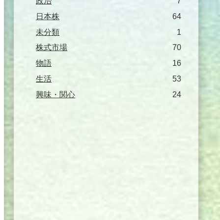
政治
7
日本株
64
未分類
1
株式市場
70
物語
16
生活
53
興味・関心
24