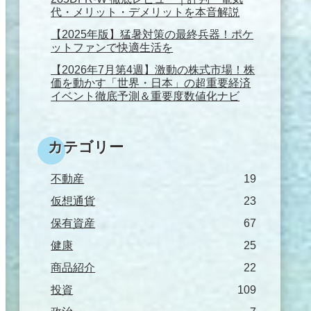
代・メリット・デメリットを本音解説
【2025年版】猛暑対策の最終兵器！ポケ
ットファンで快適生活を
【2026年7月第4週】激動の株式市場！株
価を動かす「世界・日本」の超重要経済
イベント徹底予測＆重要度数値化ナビ
カテゴリー
不動産
19
仮想通貨
23
保有資産
67
健康
25
商品紹介
22
投資
109