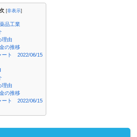
次
[
非表示
]
武田薬品工業
介
め理由
金の推移
ト 2022/06/15
I
介
め理由
金の推移
ト 2022/06/15