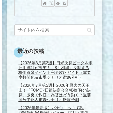
最近の投稿
【2026年8月第2週】日米決算ピーク＆米
雇用統計が激突！「8月相場」を制する
株価影響イベント完全攻略ガイド（重要
度数値化＆市場シナリオ徹底分析）
【2026年7月第5週】2026年最大の天王
山！「FOMC×日銀決定会合×Big Tech決
算」激突で株価・為替はどう動く？重要
度数値化＆市場シナリオ徹底予測
【2026年最新版】パナソニック CS-
285DFR-W 徹底レビュー｜評判・電気