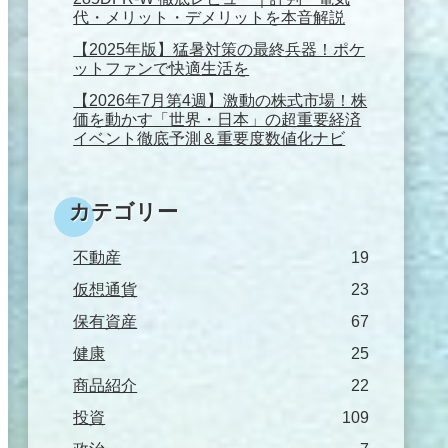
代・メリット・デメリットを本音解説
【2025年版】猛暑対策の最終兵器！ポケ
ットファンで快適生活を
【2026年7月第4週】激動の株式市場！株
価を動かす「世界・日本」の超重要経済
イベント徹底予測＆重要度数値化ナビ
カテゴリー
不動産
19
仮想通貨
23
保有資産
67
健康
25
商品紹介
22
投資
109