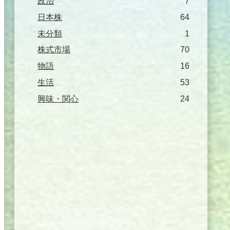
政治
7
日本株
64
未分類
1
株式市場
70
物語
16
生活
53
興味・関心
24