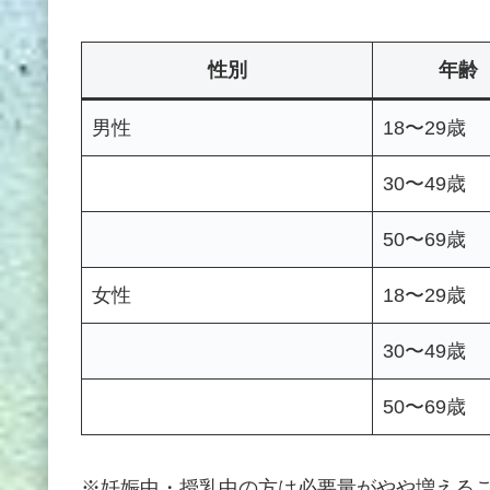
性別
年齢
男性
18〜29歳
30〜49歳
50〜69歳
女性
18〜29歳
30〜49歳
50〜69歳
※妊娠中・授乳中の方は必要量がやや増える