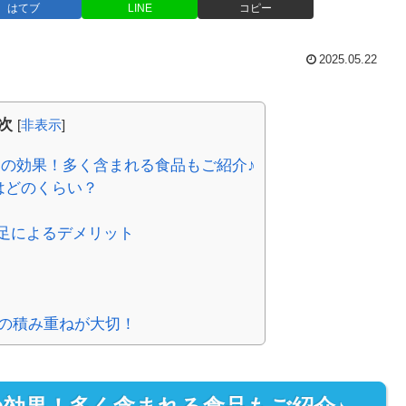
はてブ
LINE
コピー
2025.05.22
次
[
非表示
]
その効果！多く含まれる食品もご紹介♪
量はどのくらい？
足によるデメリット
日の積み重ねが大切！