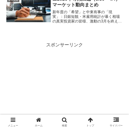
マーケット動向まとめ
新年度の「希望」と中東有事の「現
実」：日銀短観・米雇用統計が暴く相場
の真実投資家の皆様、激動の3月を終え、
いよいよ「2026年度」の幕が開きます。
先週、世界を震撼させたアメリカとイラ
ンによる軍事衝突。この地政学リスクの
勃発は、3月末の配当権...
スポンサーリンク
メニュー
ホーム
検索
トップ
サイドバー