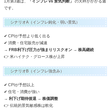
1月第3週は、
「インフレ vs 景気判断」
の天秤がかかる週
です。
シナリオA（インフレ鈍化・弱い景気）
✔ CPIが予想より低く出る
✔ 消費・住宅販売が減速
→
FRB利下げ圧力が強まりリスクオン → 株高継続
👉 米ハイテク・グロース株が上昇
シナリオB（インフレ強含み）
✔ CPIが予想以上
✔ 住宅・消費が強い
→
利下げ期待後退 → 株価調整
👉 伝統的景気敏感株は軟化