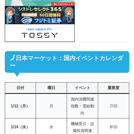
🗾日本マーケット：国内イベントカレンダ
ー
日付
曜日
イベント
重要度
国内消費関連
1/12（月）
月
指数・需給動
7/10
向
機械受注・設
1/14（水）
水
8/10
備投資関連