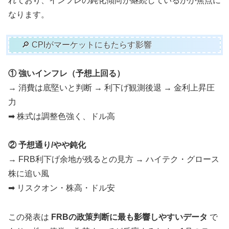
れており、インフレの鈍化傾向が継続しているかが焦点に
なります。
🔎 CPIがマーケットにもたらす影響
① 強いインフレ（予想上回る）
→ 消費は底堅いと判断 → 利下げ観測後退 → 金利上昇圧
力
➡ 株式は調整色強く、ドル高
② 予想通り/やや鈍化
→ FRB利下げ余地が残るとの見方 → ハイテク・グロース
株に追い風
➡ リスクオン・株高・ドル安
この発表は
FRBの政策判断に最も影響しやすいデータ
で