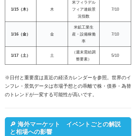
米フィラデル
1/15（木）
木
フィア連銀景
7/10
況指数
米鉱工業生
1/16（金）
金
産・設備稼働
7/10
率
（週末需給調
1/17（土）
土
5/10
整要素）
※日付と重要度は直近の経済カレンダーを参照。世界のイ
ンフレ・景気データは市場予想との乖離で株・債券・為替
のトレンドが一変する可能性が高いです。
🔎 海外マーケット イベントごとの解説
と相場への影響