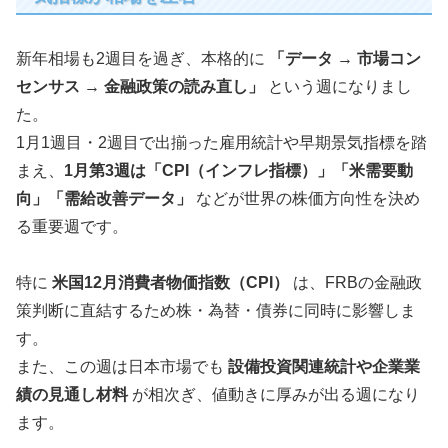
新年相場も2週目を過ぎ、本格的に
「データ → 市場コン
センサス → 金融政策の読み直し」
という週になりまし
た。
1月1週目・2週目で出揃った雇用統計や早期景気指標を踏
まえ、
1月第3週は「CPI（インフレ指標）」「米需要動
向」「需給改善データ」
などが世界の株価方向性を決め
る重要週です。
特に
米国12月消費者物価指数（CPI）
は、FRBの金融政
策判断に直結するため株・為替・債券に同時に影響しま
す。
また、この週は日本市場でも
設備投資関連統計や企業業
績の見通し材料
が相次ぎ、値動きに厚みが出る週になり
ます。