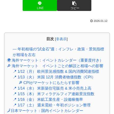
LINE
コピー
2026.01.12
目次
[
非表示
]
― 年初相場の“試金石”週：インフレ・政策・景気指標
が相場を左右
🌍 海外マーケット：イベントカレンダー（重要度付き）
🔎 海外マーケット イベントごとの解説と相場への影響
📍 1/12（月） 欧州景況感指数 & 国内消費関連指標
📍 1/13（火） 米国 12月 消費者物価指数（CPI）
🔎 CPIがマーケットにもたらす影響
📍 1/14（水） 米新築住宅販売 & 米小売売上高
📍 1/15（木） 米フィラデルフィア連銀景況指数
📍 1/16（金） 米鉱工業生産・設備稼働率
📍 1/17（土） 週末需給・年初ポジション整理
🗾日本マーケット：国内イベントカレンダー