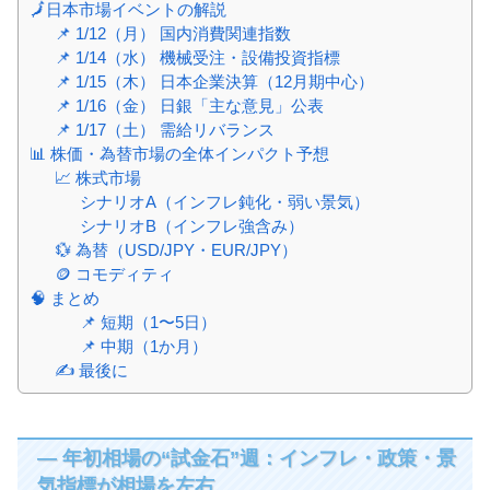
🗾日本市場イベントの解説
📌 1/12（月） 国内消費関連指数
📌 1/14（水） 機械受注・設備投資指標
📌 1/15（木） 日本企業決算（12月期中心）
📌 1/16（金） 日銀「主な意見」公表
📌 1/17（土） 需給リバランス
📊 株価・為替市場の全体インパクト予想
📈 株式市場
シナリオA（インフレ鈍化・弱い景気）
シナリオB（インフレ強含み）
💱 為替（USD/JPY・EUR/JPY）
🪙 コモディティ
🧠 まとめ
📌 短期（1〜5日）
📌 中期（1か月）
✍️ 最後に
― 年初相場の“試金石”週：インフレ・政策・景
気指標が相場を左右