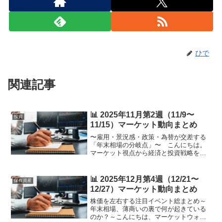
ひで
関連記事
📊 2025年11月第2週（11/9〜
投資
11/15）マーケット動向まとめ
〜雇用・景況感・政策・為替が交差する
「年末相場の分岐点」〜 こんにちは。
マーケット視点から経済と投資戦略を読
み解く本ブログです。今週は、11月第2週
（11/10〜11/14） に焦点を当てて「株価
を大きく動かしやすいイベント」を網羅
📊 2025年12月第4週（12/21〜
保有資産
的に整理...
12/27）マーケット動向まとめ
株価を左右する注目イベント総まとめ～
年末相場、薄商いの裏で何が起きている
のか？～こんにちは、マーケットウォッ