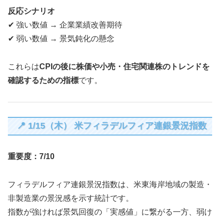
反応シナリオ
✔ 強い数値 → 企業業績改善期待
✔ 弱い数値 → 景気鈍化の懸念
これらは
CPIの後に株価や小売・住宅関連株のトレンドを
確認するための指標
です。
📍 1/15（木） 米フィラデルフィア連銀景況指数
重要度：7/10
フィラデルフィア連銀景況指数は、米東海岸地域の製造・
非製造業の景況感を示す統計です。
指数が強ければ景気回復の「実感値」に繋がる一方、弱け