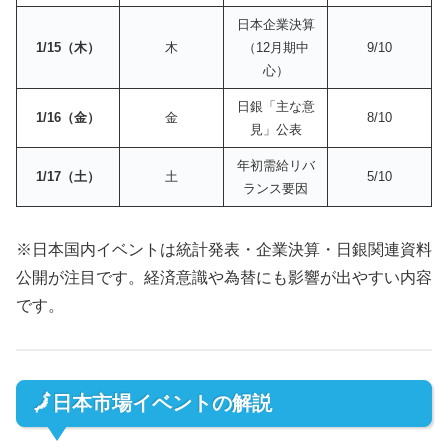
日本企業決算
1/15（木）
木
（12月期中
9/10
心）
日銀「主な意
1/16（金）
金
8/10
見」公表
年初需給リバ
1/17（土）
土
5/10
ランス要因
※日本国内イベントは統計発表・企業決算・日銀関連資料
公開が注目です。経済意識や為替にも影響が出やすい内容
です。
🗾日本市場イベントの解説