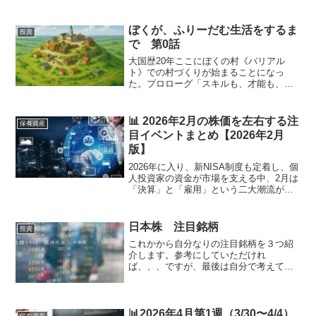
チャーの皆さま。2025年もいよいよ大詰
め。**12月第4週（12/21〜12/27）**は、
クリスマス休暇と年末を控えた「超・特
ぼくが、ふりーだむ生活をするま
投資
殊...
で 第0話
大国歴20年ここにぼくの村《バリアル
ト》での村づくりが始まることになっ
た。プロローグ「スキルも、才能も、都
会の知識もない。でも、村を繁栄させた
いんだ」ここは、王国の南の果て──丘の
上にぽつんと佇む村、《バリアルト》。
📊 2026年2月の株価を左右する注
保有資産
古くから人々が暮らし、変...
目イベントまとめ【2026年2月
版】
2026年に入り、新NISA制度も定着し、個
人投資家の資金が市場を支える中、2月は
「決算」と「雇用」という二大潮流がマ
ーケットを飲み込みます。特に2月第1週
の米雇用統計から、後半の「エヌビディ
ア決算」に至るまでのシナリオを事前に
日本株 注目銘柄
投資
把握しておく...
これかから自分なりの注目銘柄を３つ紹
介します。参考にしていただけれ
ば、、、ですが、最後は自分で考えて行
動してください。 ジャックス セリア 日
東富士製粉 ジャックス会社概要カードロ
ーン会社のジャックス。オートローンが
主力で、クレジットカード...
📊2026年4月第1週（3/30〜4/4）
保有資産