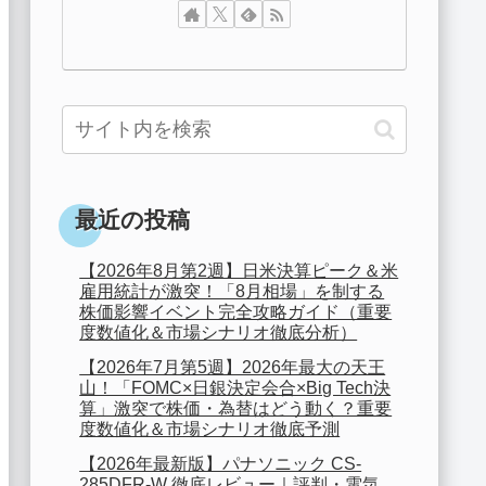
最近の投稿
【2026年8月第2週】日米決算ピーク＆米
雇用統計が激突！「8月相場」を制する
株価影響イベント完全攻略ガイド（重要
度数値化＆市場シナリオ徹底分析）
【2026年7月第5週】2026年最大の天王
山！「FOMC×日銀決定会合×Big Tech決
算」激突で株価・為替はどう動く？重要
度数値化＆市場シナリオ徹底予測
【2026年最新版】パナソニック CS-
285DFR-W 徹底レビュー｜評判・電気