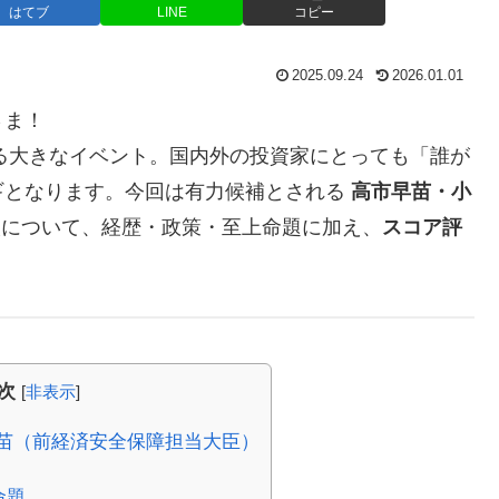
はてブ
LINE
コピー
2025.09.24
2026.01.01
さま！
る大きなイベント。国内外の投資家にとっても「誰が
ギとなります。今回は有力候補とされる
高市早苗・小
人について、経歴・政策・至上命題に加え、
スコア評
次
[
非表示
]
早苗（前経済安全保障担当大臣）
命題