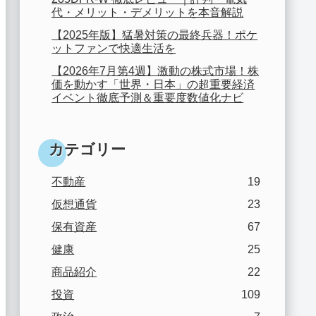
代・メリット・デメリットを本音解説
【2025年版】猛暑対策の最終兵器！ポケ
ットファンで快適生活を
【2026年7月第4週】激動の株式市場！株
価を動かす「世界・日本」の超重要経済
イベント徹底予測＆重要度数値化ナビ
カテゴリー
不動産
19
仮想通貨
23
保有資産
67
健康
25
商品紹介
22
投資
109