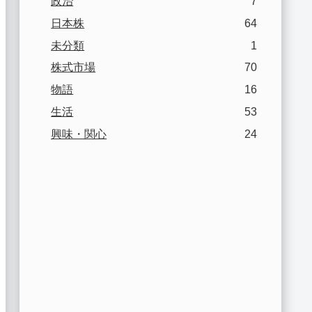
政治
7
日本株
64
未分類
1
株式市場
70
物語
16
生活
53
興味・関心
24