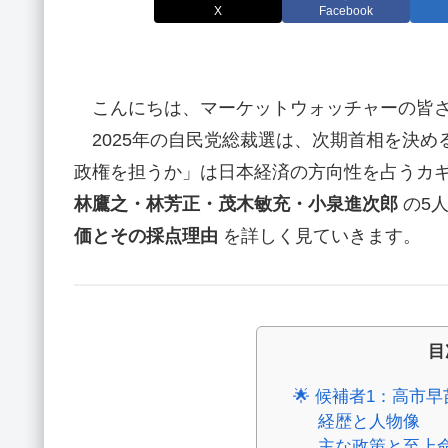
X
Facebook
こんにちは、マーケットウォッチャーの皆
2025年の自民党総裁選は、次期首相を決め
政権を担うか」は日本経済の方向性を占うカ
林鷹之・林芳正・茂木敏充・小泉進次郎
の5
価とその採点理由
を詳しく見ていきます。
目
🌟 候補者1：高市
経歴と人物像
主な政策と至上