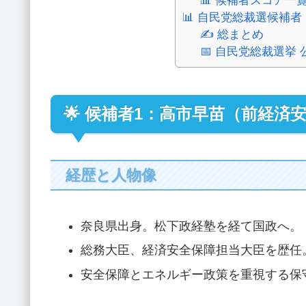
📊 候補者スコア一
📊 自民党総裁選候補
✍️ 総まとめ
📅 自民党総裁選挙
🌟 候補者1：高市早苗（前経済
経歴と人物像
奈良県出身。松下政経塾を経て国政へ。
総務大臣、経済安全保障担当大臣を歴任
安全保障とエネルギー政策を重視する保