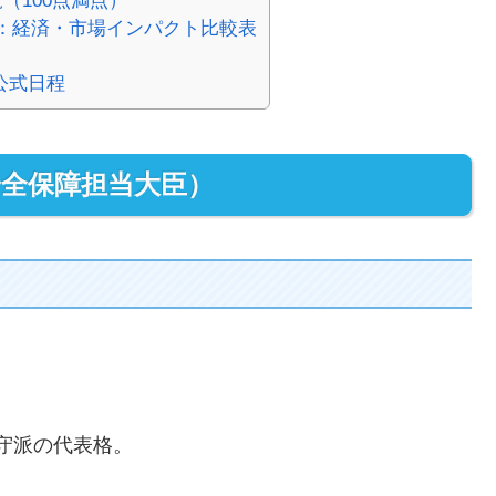
覧（100点満点）
者：経済・市場インパクト比較表
 公式日程
安全保障担当大臣）
。
守派の代表格。