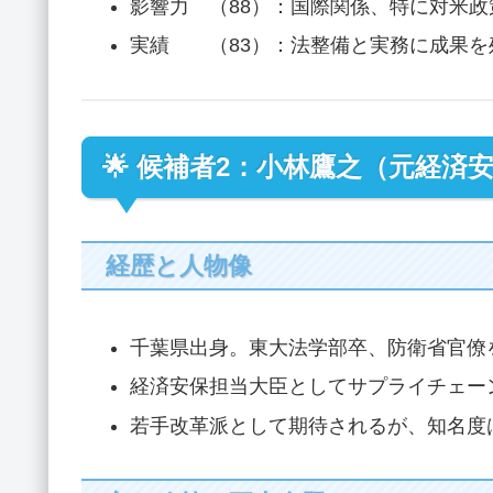
影響力 （88）：国際関係、特に対米
実績 （83）：法整備と実務に成果を
🌟 候補者2：小林鷹之（元経済
経歴と人物像
千葉県出身。東大法学部卒、防衛省官僚
経済安保担当大臣としてサプライチェー
若手改革派として期待されるが、知名度