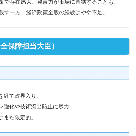
政策で存在感大。発言力が市場に直結することも。
残す一方、経済政策全般の経験はやや不足。
安全保障担当大臣）
を経て政界入り。
ン強化や技術流出防止に尽力。
はまだ限定的。