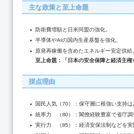
主な政策と至上命題
防衛費増額と日米同盟の強化。
半導体やAIの国内生産基盤を強化。
原発再稼働を含めたエネルギー安定供給
至上命題：「日本の安全保障と経済主権
採点理由
国民人気（70）：保守層に根強い支持
統率力 （80）：閣僚経験豊富で省庁
実行力 （85）：経済安保法制などを