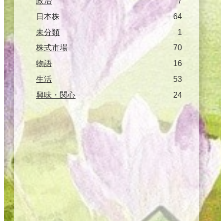
政治
7
日本株
64
未分類
1
株式市場
70
物語
16
生活
53
興味・関心
24