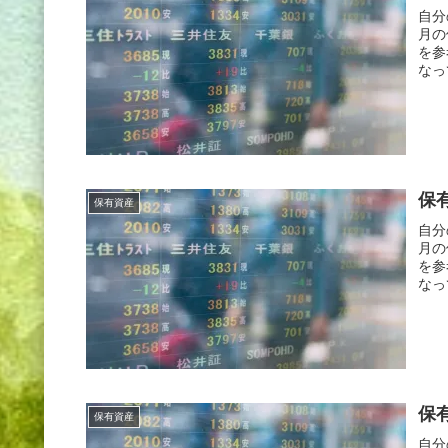
自分
月の
を参
なっ
保有
保有資産
自分
月の
を参
なっ
保有
保有資産
自分