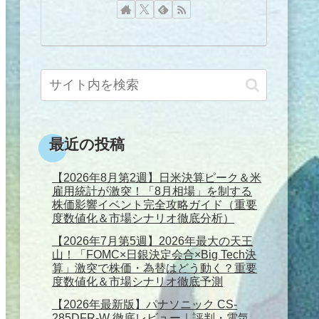
最近の投稿
【2026年8月第2週】日米決算ピーク＆米
雇用統計が激突！「8月相場」を制する
株価影響イベント完全攻略ガイド（重要
度数値化＆市場シナリオ徹底分析）
【2026年7月第5週】2026年最大の天王
山！「FOMC×日銀決定会合×Big Tech決
算」激突で株価・為替はどう動く？重要
度数値化＆市場シナリオ徹底予測
【2026年最新版】パナソニック CS-
285DFR-W 徹底レビュー｜評判・電気