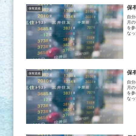
保有
保有資産
自分
月の
を参
なっ
保有
保有資産
自分
月の
を参
なっ