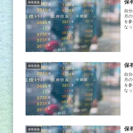
保有
保有資産
自分
月の
を参
なっ
保有
保有資産
自分
月の
を参
なっ
保有
保有資産