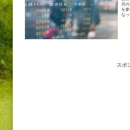
月の
を参
なっ
スポ