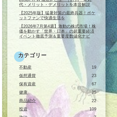
代・メリット・デメリットを本音解説
【2025年版】猛暑対策の最終兵器！ポケ
ットファンで快適生活を
【2026年7月第4週】激動の株式市場！株
価を動かす「世界・日本」の超重要経済
イベント徹底予測＆重要度数値化ナビ
カテゴリー
不動産
19
仮想通貨
23
保有資産
67
健康
25
商品紹介
22
投資
109