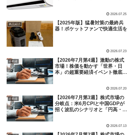
トを本音解説
2026.07.25
【2025年版】猛暑対策の最終兵
商品紹介
器！ポケットファンで快適生活を
2026.07.23
【2026年7月第4週】激動の株式
不動産
市場！株価を動かす「世界・日
本」の超重要経済イベント徹底予
測＆重要度数値化ナビ
2026.07.20
【2026年7月第3週】株式市場の
不動産
分岐点：米6月CPIと中国GDPが
招く波乱のシナリオと「円高・円
安」の限界線
2026.07.13
【2026年7月第2週】株式市場の